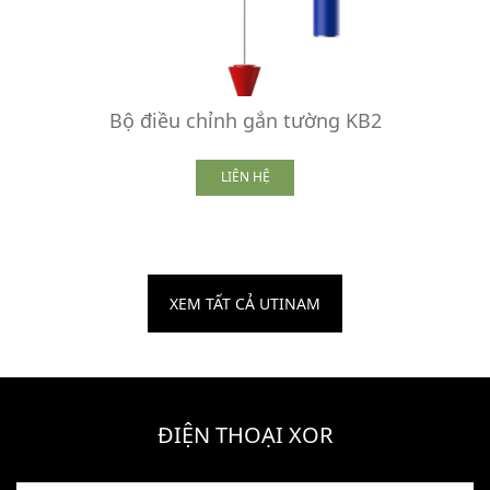
Bộ điều chỉnh gắn tường KB2
LIÊN HỆ
XEM TẤT CẢ UTINAM
ĐIỆN THOẠI XOR