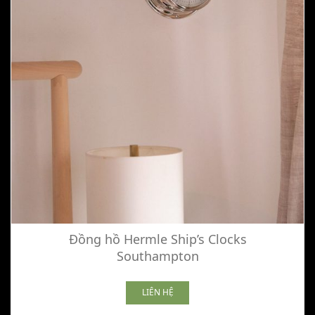
Đồng hồ Hermle Ship’s Clocks
Southampton
LIÊN HỆ