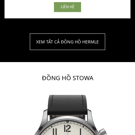
LIÊN HỆ
XEM TẤT CẢ ĐỒNG HỒ HERMLE
ĐỒNG HỒ STOWA