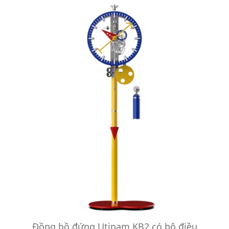
Đồng hồ đứng Utinam KB2 có bộ điều