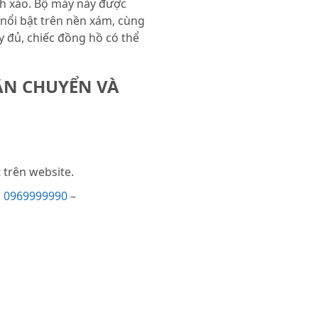
nh xảo. Bộ máy này được
nổi bật trên nền xám, cùng
ầy đủ, chiếc đồng hồ có thể
ẬN CHUYỂN VÀ
trên website.
i
0969999990
–