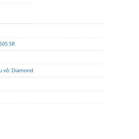
 505 SR
ệu vỏ: Diamond