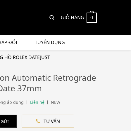
GIỎ HÀNG
0
HẬP ĐỔI
TUYỂN DỤNG
 HỒ ROLEX DATEJUST
ion Automatic Retrograde
Date 37mm
ông áp dụng
Liên hệ
NEW
TƯ VẤN
 GỬI