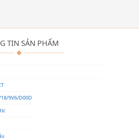
G TIN SẢN PHẨM
ET
/18/9V6/D00D
tic
ấu