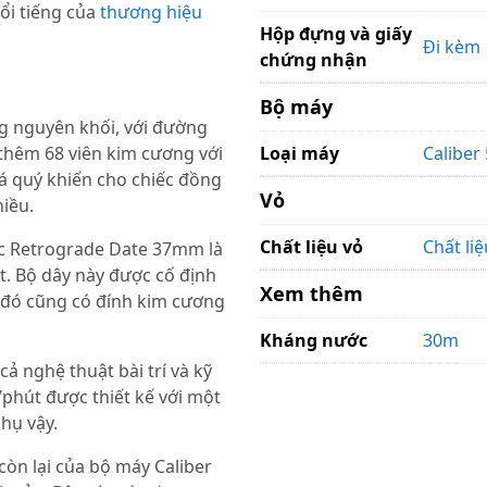
ổi tiếng của
thương hiệu
Hộp đựng và giấy
Đi kèm
chứng nhận
Bộ máy
g nguyên khối, với đường
thêm 68 viên kim cương với
Loại máy
Caliber
đá quý khiến cho chiếc đồng
Vỏ
hiều.
Chất liệu vỏ
Chất li
ic Retrograde Date 37mm
là
t. Bộ dây này được cố định
Xem thêm
n đó cũng có đính kim cương
Kháng nước
30m
ả nghệ thuật bài trí và kỹ
/phút được thiết kế với một
hụ vậy.
còn lại của bộ máy Caliber