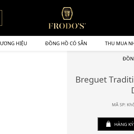
ƯƠNG HIỆU
ĐỒNG HỒ CÓ SẴN
THU MUA N
ĐỒNG
Breguet Tradit
MÃ SP: Kh
HÀNG KÝ