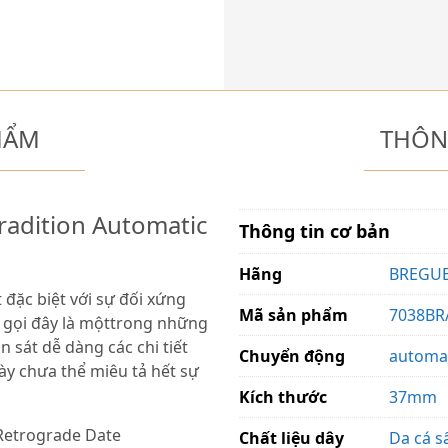
HẨM
THÔN
radition Automatic
Thông tin cơ bản
Hãng
BREGU
 đặc biệt với sự đối xứng
Mã sản phẩm
7038BR
hể gọi đây là mộttrong những
 sát dễ dàng các chi tiết
Chuyển động
automa
ày chưa thể miêu tả hết sự
Kích thước
37mm
Retrograde Date
Chất liệu dây
Da cá s