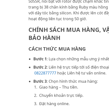
505SR, nổi bật với rotor được chạm khắc ti
trang bị 38 chân kính bằng Ruby màu hồng 
với dây tóc bằng silicon. Khi được lên cót đ
hoạt động liên tục trong 50 giờ.
CHÍNH SÁCH MUA HÀNG, V
BẢO HÀNH
CÁCH THỨC MUA HÀNG
Bước 1
: Lựa chọn những mẫu ưng ý nhất 
Bước 2
: Liên hệ trực tiếp tới số điện thoạ
0822877777
hoặc Liên hệ tư vấn online.
Bước 3
: Chọn hình thức mua hàng:
Giao hàng – Thu tiền.
Chuyển khoản trực tiếp.
Đặt hàng online.