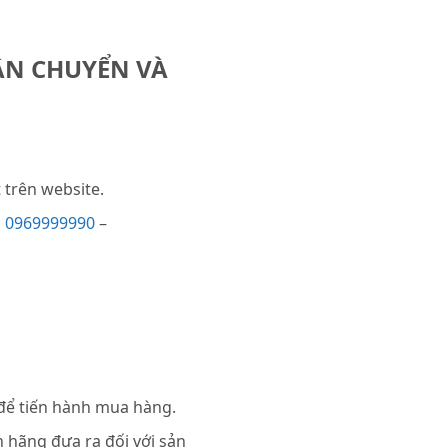
ẬN CHUYỂN VÀ
trên website.
i
0969999990
–
 để tiến hành mua hàng.
 hãng đưa ra đối với sản