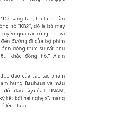
 “Để sáng tạo, tôi luôn cần
đồng hồ “KB2″, đó là bộ máy
 xuyên qua các ròng rọc và
ớ đến đường đi của bộ phim
 ảnh động thực sự rất phù
êu khắc đồng hồ.” Alain
độc đáo của các tác phẩm
i cảm hứng Bauhaus và màu
tạo độc đáo này của UTINAM,
ký kết bởi hai nghệ sĩ, mang
hỏ lệch tâm.