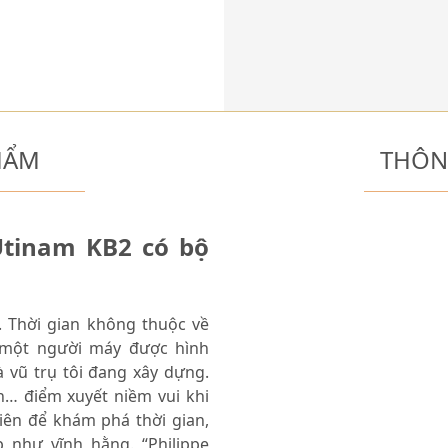
HẨM
THÔN
Utinam KB2 có bộ
. Thời gian không thuộc về
 một người máy được hình
à vũ trụ tôi đang xây dựng.
n… điểm xuyết niềm vui khi
iên để khám phá thời gian,
p như vĩnh hằng. “Philippe