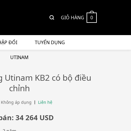
GIỎ HÀNG
0
HẬP ĐỔI
TUYỂN DỤNG
UTINAM
 Utinam KB2 có bộ điều
chỉnh
 Không áp dụng
Liên hệ
bán: 34 264 USD