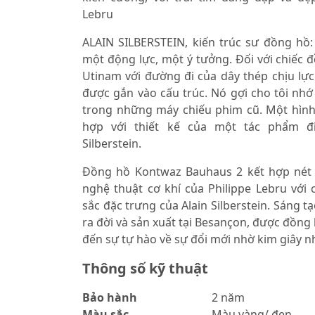
Lebru
ALAIN SILBERSTEIN, kiến ​​trúc sư đồng hồ:
một động lực, một ý tưởng. Đối với chiếc 
Utinam với đường đi của dây thép chịu lực
được gắn vào cấu trúc. Nó gợi cho tôi nh
trong những máy chiếu phim cũ. Một hình
hợp với thiết kế của một tác phẩm đi
Silberstein.
Đồng hồ Kontwaz Bauhaus 2 kết hợp nét 
nghệ thuật cơ khí của Philippe Lebru vớ
sắc đặc trưng của Alain Silberstein. Sáng 
ra đời và sản xuất tại Besançon, được đồng 
đến sự tự hào về sự đổi mới nhờ kim giây n
Thông số kỹ thuật
Bảo hành
2 năm
Màu sắc
Màu vàng/ đen