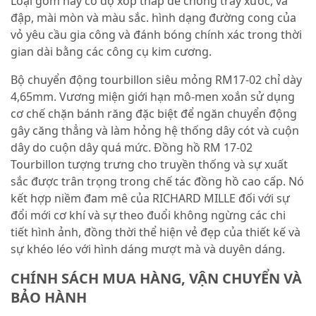
Loại gốm này có độ xốp thấp để chống trầy xước, va
đập, mài mòn và màu sắc. hình dạng đường cong của
vỏ yêu cầu gia công và đánh bóng chính xác trong thời
gian dài bằng các công cụ kim cương.
Bộ chuyển động tourbillon siêu mỏng RM17-02 chỉ dày
4,65mm. Vương miện giới hạn mô-men xoắn sử dụng
cơ chế chặn bánh răng đặc biệt để ngăn chuyển động
gây căng thẳng và làm hỏng hệ thống dây cót và cuộn
dây do cuộn dây quá mức. Đồng hồ RM 17-02
Tourbillon tượng trưng cho truyền thống và sự xuất
sắc được trân trọng trong chế tác đồng hồ cao cấp. Nó
kết hợp niềm đam mê của RICHARD MILLE đối với sự
đổi mới cơ khí và sự theo đuổi không ngừng các chi
tiết hình ảnh, đồng thời thể hiện vẻ đẹp của thiết kế và
sự khéo léo với hình dáng mượt mà và duyên dáng.
CHÍNH SÁCH MUA HÀNG, VẬN CHUYỂN VÀ
BẢO HÀNH