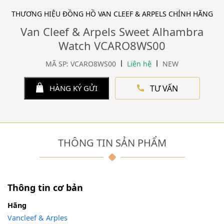
THƯƠNG HIỆU ĐỒNG HỒ VAN CLEEF & ARPELS CHÍNH HÃNG
Van Cleef & Arpels Sweet Alhambra
Watch VCARO8WS00
MÃ SP: VCARO8WS00
Liên hệ
NEW
TƯ VẤN
HÀNG KÝ GỬI
THÔNG TIN SẢN PHẨM
Thông tin cơ bản
Hãng
Vancleef & Arples