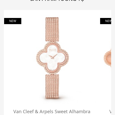
NEW
NEW
Van Cleef & Arpels Sweet Alhambra
Va