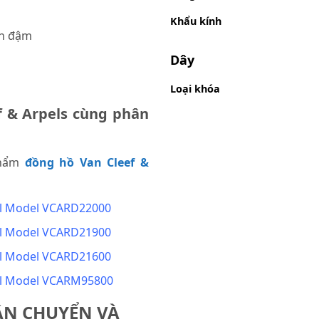
Khẩu kính
nh đậm
Dây
Loại khóa
 & Arpels cùng phân
phẩm
đồng hồ Van Cleef &
ll Model VCARD22000
ll Model VCARD21900
ll Model VCARD21600
ll Model VCARM95800
ẬN CHUYỂN VÀ