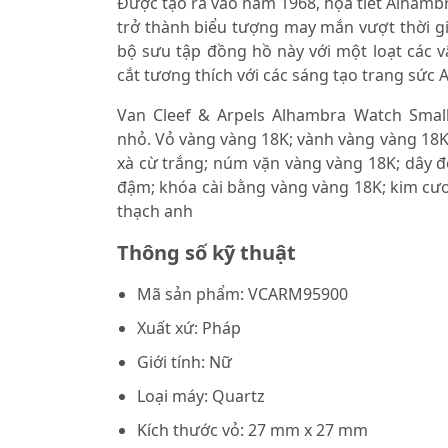
Được tạo ra vào năm 1968, họa tiết Alhambr
trở thành biểu tượng may mắn vượt thời gi
bộ sưu tập đồng hồ này với một loạt các vậ
cắt tương thích với các sáng tạo trang sức 
Van Cleef & Arpels Alhambra Watch Sma
nhỏ. Vỏ vàng vàng 18K; vành vàng vàng 18K
xà cừ trắng; núm vặn vàng vàng 18K; dây đ
đậm; khóa cài bằng vàng vàng 18K; kim cươ
thạch anh
Thông số kỹ thuật
Mã sản phẩm: VCARM95900
Xuất xứ: Pháp
Giới tính: Nữ
Loại máy: Quartz
Kích thước vỏ: 27 mm x 27 mm