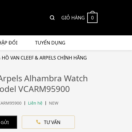
GIỎ HÀNG
0
HẬP ĐỔI
TUYỂN DỤNG
HỒ VAN CLEEF & ARPELS CHÍNH HÃNG
 Arpels Alhambra Watch
Model VCARM95900
CARM95900
Liên hệ
NEW
TƯ VẤN
 GỬI