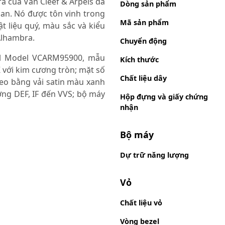
a của Van Cleef & Arpels đã
Dòng sản phẩm
an. Nó được tôn vinh trong
Mã sản phẩm
t liệu quý, màu sắc và kiểu
Alhambra.
Chuyển động
ll Model VCARM95900, mẫu
Kích thước
 với kim cương tròn; mặt số
Chất liệu dây
eo bằng vải satin màu xanh
ng DEF, IF đến VVS; bộ máy
Hộp đựng và giấy chứng
nhận
Bộ máy
Dự trữ năng lượng
Vỏ
Chất liệu vỏ
Vòng bezel