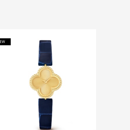
EW
NEW