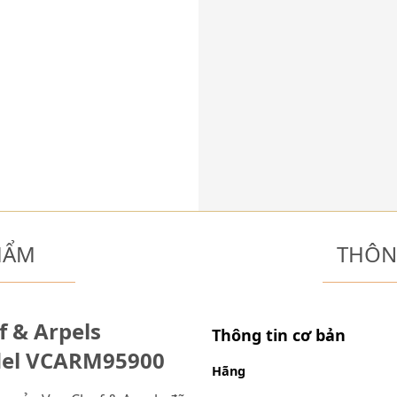
HẨM
THÔN
f & Arpels
Thông tin cơ bản
del VCARM95900
Hãng