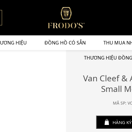
ƯƠNG HIỆU
ĐỒNG HỒ CÓ SẴN
THU MUA N
THƯƠNG HIỆU ĐỒNG 
Van Cleef &
Small 
MÃ SP: V
HÀNG KÝ