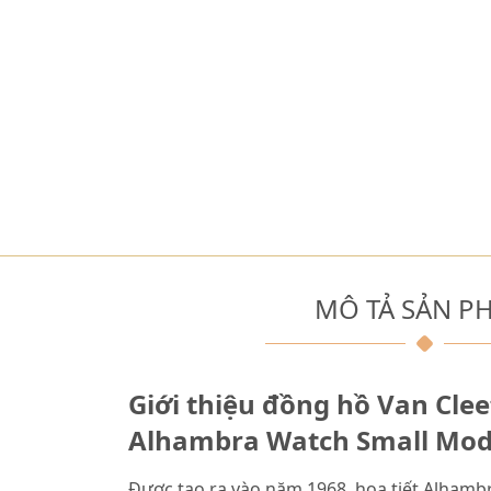
MÔ TẢ SẢN P
Giới thiệu đồng hồ Van Clee
Alhambra Watch Small Mo
Được tạo ra vào năm 1968, họa tiết Alhambr