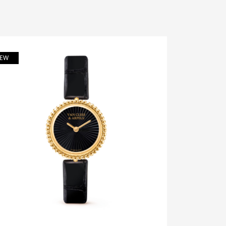
EW
NEW