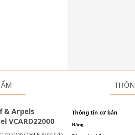
HẨM
THÔN
f & Arpels
Thông tin cơ bản
del VCARD22000
Hãng
a của Van Cleef & Arpels đã