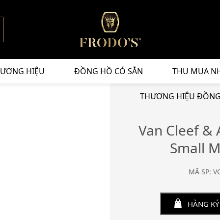
ƯƠNG HIỆU
ĐỒNG HỒ CÓ SẴN
THU MUA N
THƯƠNG HIỆU ĐỒNG 
Van Cleef &
Small 
MÃ SP: V
HÀNG KÝ