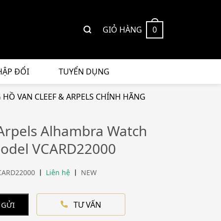
GIỎ HÀNG
0
HẬP ĐỔI
TUYỂN DỤNG
HỒ VAN CLEEF & ARPELS CHÍNH HÃNG
 Arpels Alhambra Watch
Model VCARD22000
CARD22000
Liên hệ
NEW
TƯ VẤN
 GỬI