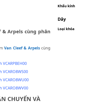
Khẩu kính
Dây
Loại khóa
 & Arpels cùng phân
ẩm
Van Cleef & Arpels
cùng
tch VCARPBEH00
tch VCARO8WS00
tch VCARO8WU00
tch VCARO8WV00
ẬN CHUYỂN VÀ