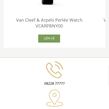
Van Cleef & Arpels Perlée Watch
Va
VCARPBNY00
LIÊN HỆ
08228 77777