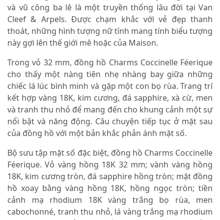
và vũ công ba lê là một truyền thống lâu đời tại Van
Cleef & Arpels. Được chạm khắc với vẻ đẹp thanh
thoát, những hình tượng nữ tính mang tính biểu tượng
này gợi lên thế giới mê hoặc của Maison.
Trong vỏ 32 mm, đồng hồ Charms Coccinelle Féerique
cho thấy một nàng tiên nhẹ nhàng bay giữa những
chiếc lá lúc bình minh và gặp một con bọ rùa. Trang trí
kết hợp vàng 18K, kim cương, đá sapphire, xà cừ, men
và tranh thu nhỏ để mang đến cho khung cảnh một sự
nổi bật và năng động. Câu chuyện tiếp tục ở mặt sau
của đồng hồ với một bản khắc phản ánh mặt số.
Bộ sưu tập mặt số đặc biệt, đồng hồ Charms Coccinelle
Féerique. Vỏ vàng hồng 18K 32 mm; vành vàng hồng
18K, kim cương tròn, đá sapphire hồng tròn; mặt đồng
hồ xoay bằng vàng hồng 18K, hồng ngọc tròn; tiền
cảnh mạ rhodium 18K vàng trắng bọ rùa, men
cabochonné, tranh thu nhỏ, lá vàng trắng mạ rhodium