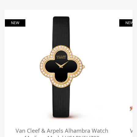
NEW
NEW
Van Cleef & Arpels Alhambra Watch
Va