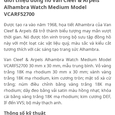
Giới thiệu đồng hồ Van Cleef & Arpels
Alhambra Watch Medium Model
VCARF52700
Được tạo ra vào năm 1968, họa tiết Alhambra của Van
Cleef & Arpels đã trở thành biểu tượng may mắn vượt
thời gian. Nó được tôn vinh trong bộ sưu tập đồng hồ
này với một loạt các vật liệu quý, màu sắc và kiểu cắt
tương thích với các sáng tạo trang sức Alhambra.
Van Cleef & Arpels Alhambra Watch Medium Model
VCARF52700 30 mm x 30 mm, mẫu trung bình. Vỏ vàng
trắng 18K mạ rhodium 30 mm x 30 mm; vành vàng
trắng 18K mạ rhodium, kim cương tròn; mặt số xà cừ
trắng; núm điều chỉnh bằng vàng trắng 18K mạ
rhodium; dây đeo bằng vải satin màu hồng nhạt; khóa
cài bằng vàng trắng 18K mạ rhodium; kim cương DEF,
IF đến VVS; bộ máy thạch anh.
Thông số kỹ thuật