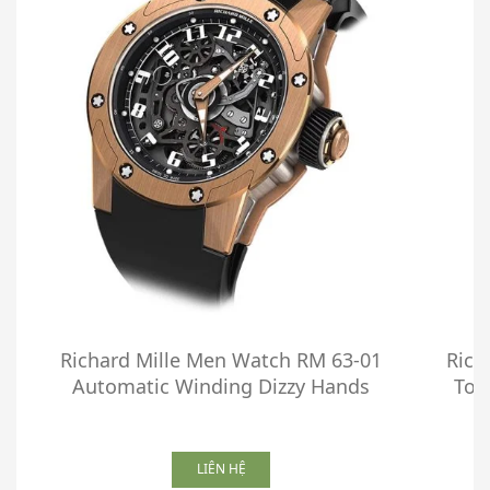
Richard Mille Men Watch RM 63-01
Rich
Automatic Winding Dizzy Hands
Tou
LIÊN HỆ