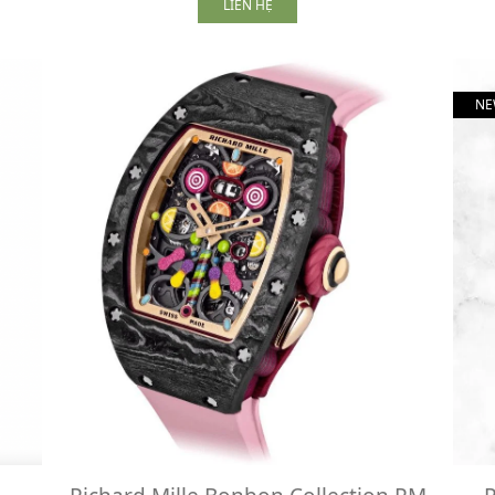
LIÊN HỆ
NE