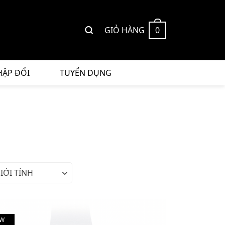
GIỎ HÀNG
0
HẬP ĐỔI
TUYỂN DỤNG
IỚI TÍNH
W