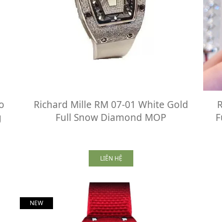
o
Richard Mille RM 07-01 White Gold
R
g
Full Snow Diamond MOP
F
LIÊN HỆ
NEW