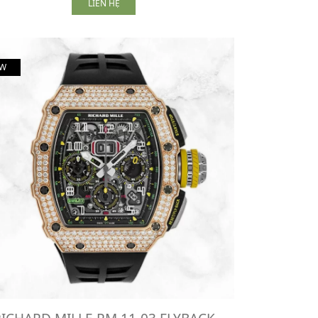
LIÊN HỆ
W