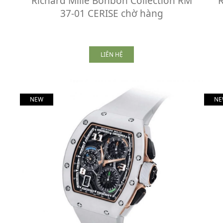
Richard Mille Bonbon Collection RM
R
37-01 CERISE chờ hàng
LIÊN HỆ
NEW
NE