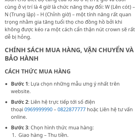
cùng ở vị trí là 4 giờ là chức năng thay đổi: W (Lên cót) –
N (Trung lập) – H (Chỉnh giờ) – một tính năng rất quan
trọng nhằm gia tăng tuổi thọ cho đồng hồ bởi khi
không được kéo ra một cách cẩn thận nút crown sẽ rất
dễ bị hỏng.
CHÍNH SÁCH MUA HÀNG, VẬN CHUYỂN VÀ
BẢO HÀNH
CÁCH THỨC MUA HÀNG
Bước 1
: Lựa chọn những mẫu ưng ý nhất trên
website.
Bước 2
: Liên hệ trực tiếp tới số điện
thoại
0969999990
–
0822877777
hoặc Liên hệ tư vấn
online.
Bước 3
: Chọn hình thức mua hàng:
Giao hàng – Thu tiền.