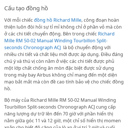
Cấu tạo đồng hồ
Với mỗi chiếc
đồng hồ Richard Mille
, công đoạn hoàn
thiện luôn đòi hỏi sự tỉ mỉ không chỉ ở phần vỏ mà còn
ở các chi tiết chuyển động. Bên trong chiếc
Richard
Mille RM 50-02 Manual Winding Tourbillon Split-
seconds Chronograph ACJ
là bộ chuyển động với
nhiều chi tiết và chất liệu mới được áp dụng. Điều đáng
chú ý và thú vị còn nằm ở việc các chi tiết được phủ
một lớp chất chống ăn mòn đặc biệt được sử dụng
trong máy bay Airbus không chỉ mang đến một diện
mạo bắt mắt mà còn đề cao tính bảo vệ cho chiếc đồng
hồ.
Bộ máy của Richard Mille RM 50-02 Manual Winding
Tourbillon Split-seconds Chronograph ACJ cung cấp
năng lượng dự trữ lên đến 70 giờ với phần hiển thị
nằm giữa góc 11 và 12 giờ, một chỉ số hiển thị momen
xoắn cho biết độ căng của lò xo ở vị trí 2 giờ và cuối