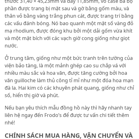
thước 31,40 × 45,23mm và dày 11,85mm, vỏ case ba bộ
phần được trang bị mặt sau và gờ bằng gốm màu, và
thân vỏ bằng vàng trắng phun cát, được trang trí bằng
các vấu đánh bóng. Nó bao quanh một mặt số vàng đỏ
mạ rhodium, được đóng khu bởi một dải gốm vừa khít
và một mặt bích với các vạch giờ cong giống như giọt
nước.
Ở trung tâm, giống như một bức tranh trên tường của
viện bảo tàng, là một mảnh ghép cao su chắp vá với
nhiều màu sắc và hoa văn, được tăng cường bởi hoa
văn guilloche làm thủ công tỉ mỉ như một đóa hoa mạn
đà la. Hai kim có các khuyên phát quang, giống như chỉ
số, hiển thị giờ và phút.
Nếu bạn yêu thích mẫu đồng hồ này thì hãy nhanh tay
liên hệ ngay đến Frodo’s để được tư vấn chi tiết thêm
nhé!
CHÍNH SÁCH MUA HÀNG, VẬN CHUYỂN VÀ