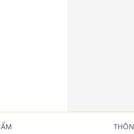
HẨM
THÔN