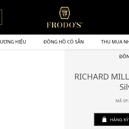
ƯƠNG HIỆU
ĐỒNG HỒ CÓ SẴN
THU MUA N
ĐỒN
RICHARD MILL
Si
MÃ SP:
HÀNG KÝ