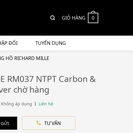
GIỎ HÀNG
0
HẬP ĐỔI
TUYỂN DỤNG
G HỒ RICHARD MILLE
E RM037 NTPT Carbon &
lver chờ hàng
 Không áp dụng
Liên hệ
TƯ VẤN
 GỬI