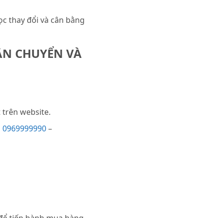
ọc thay đổi và cân bằng
ẬN CHUYỂN VÀ
trên website.
i
0969999990
–