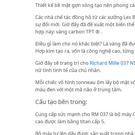
Thiết kế bề mặt gợn sóng tạo nên phong cá
Các nhà chế tác đồng hồ từ các xưởng Les B
sự đổi mới. Giờ đây đã đề xuất một biến thể
hợp này: vàng carbon TPT ® .
Điều gì làm cho nó khác biệt? Lá vàng đã đ
Hợp kim tạo ra, vốn là công nghệ cao, từng 
Giờ đây sẽ trang trí cho
Richard Mille 037 
nữ tính tinh tế của chủ nhân.
Mỗi chiếc vỏ hình tonneau ôm lấy bộ mặt s
màu đen với một mã não ở trung tâm.
Cấu tạo bên trong:
Cung cấp sức mạnh cho RM 037 là bộ máy 
cao được làm bằng titan cấp 5.
Bộ máy tự lên dây được sản xuất trong nh