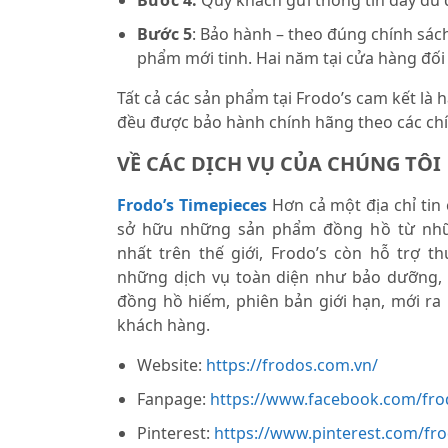
Bước 4:
Quý khách gửi thông tin đầy đủ
Bước 5
: Bảo hành – theo đúng chính sách
phẩm mới tinh. Hai năm tại cửa hàng đối
Tất cả các sản phẩm tại Frodo’s cam kết là
đều được bảo hành chính hãng theo các chí
VỀ CÁC DỊCH VỤ CỦA CHÚNG TÔI
Frodo’s Timepieces
Hơn cả một địa chỉ tin
sở hữu những sản phẩm đồng hồ từ nhữ
nhất trên thế giới, Frodo’s còn hỗ trợ 
những dịch vụ toàn diện như bảo dưỡng,
đồng hồ hiếm, phiên bản giới hạn, mới ra
khách hàng.
Website:
https://frodos.com.vn/
Fanpage:
https://www.facebook.com/fro
Pinterest:
https://www.pinterest.com/fr