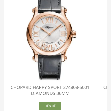
CHOPARD HAPPY SPORT 274808-5001
CHO
DIAMONDS 36MM
LIÊN HỆ