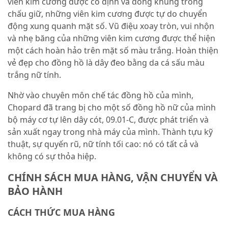
viên kim cương được cố định và đóng khung trong
chấu giữ, những viên kim cương được tự do chuyển
động xung quanh mặt số. Vũ điệu xoay tròn, vui nhộn
và nhẹ băng của những viên kim cương được thể hiện
một cách hoàn hảo trên mặt số màu trắng. Hoàn thiện
vẻ đẹp cho đồng hồ là dây đeo bằng da cá sấu màu
trắng nữ tính.
Nhờ vào chuyên môn chế tác đồng hồ của mình,
Chopard đã trang bị cho một số đồng hồ nữ của mình
bộ máy cơ tự lên dây cót, 09.01-C, được phát triển và
sản xuất ngay trong nhà máy của mình. Thành tựu kỹ
thuật, sự quyến rũ, nữ tính tối cao: nó có tất cả và
không có sự thỏa hiệp.
CHÍNH SÁCH MUA HÀNG, VẬN CHUYỂN VÀ
BẢO HÀNH
CÁCH THỨC MUA HÀNG