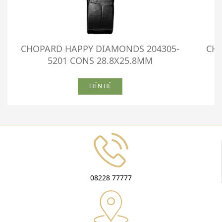
CHOPARD HAPPY DIAMONDS 204305-
CHO
5201 CONS 28.8X25.8MM
LIÊN HỆ
08228 77777