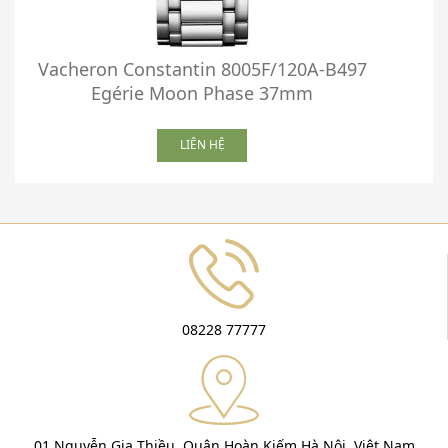
Vacheron Constantin 8005F/120A-B497
V
Egérie Moon Phase 37mm
A
LIÊN HỆ
08228 77777
01 Nguyễn Gia Thiều, Quận Hoàn Kiếm Hà Nội, Việt Nam