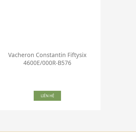
Vacheron Constantin Fiftysix
Vacher
4600E/000R-B576
85180/
LIÊN HỆ