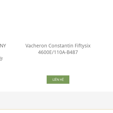
ONY
Vacheron Constantin Fiftysix
4600E/110A-B487
ờ
LIÊN HỆ