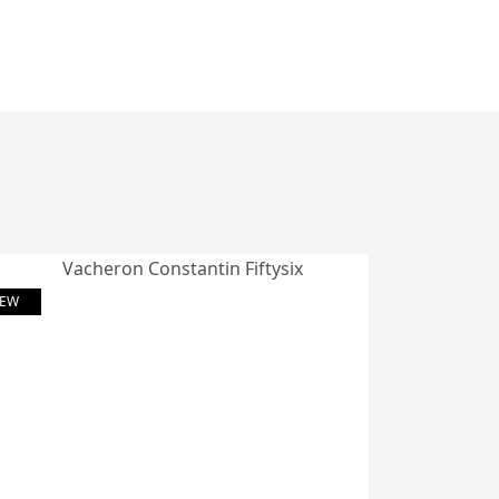
EW
NEW