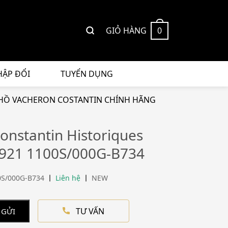
GIỎ HÀNG
0
HẬP ĐỔI
TUYỂN DỤNG
HỒ VACHERON COSTANTIN CHÍNH HÃNG
onstantin Historiques
921 1100S/000G-B734
0S/000G-B734
Liên hệ
NEW
TƯ VẤN
 GỬI