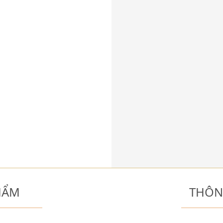
HẨM
THÔN