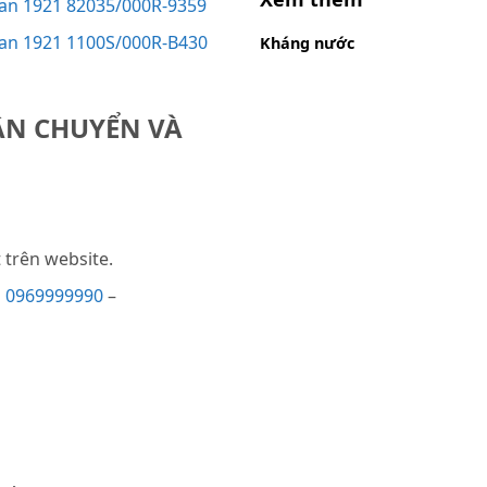
can 1921 82035/000R-9359
can 1921 1100S/000R-B430
Kháng nước
ẬN CHUYỂN VÀ
trên website.
i
0969999990
–