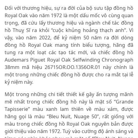
Đối với thương hiệu, sự ra đời của bộ sưu tập đồng hồ
Royal Oak vào năm 1972 là một dấu mốc vô cùng quan
trọng, đã cứu lấy thương hiệu và ngành chế tác đồng
hồ Thuỵ Sĩ ra khỏi “cuộc khủng hoảng thạch anh”. Vì
vậy, vào năm 2022, để kỷ niệm 50 năm ra đời dòng
đồng hồ Royal Oak mang tính biểu tượng, hãng đã
tung ra một loạt các tạo tác mới, và chiếc đồng hồ
Audemars Piguet Royal Oak Selfwinding Chronograph
38mm mã hiệu 26715OR.OO.1356OR.01 này chính là
một trong những chiếc đồng hồ được cho ra mắt tại lễ
kỷ niệm này.
Một trong những chi tiết thiết kế gây ấn tượng mãnh
mẽ nhất trong chiếc đồng hồ này là mặt số “Grande
Tapisserie” màu xanh lam thiên về màu xám, được
hãng gọi là màu “Bleu Nuit, Nuage 50”, rất giống với
màu trong chiếc đồng hồ Royal Oak nguyên bản được
giới thiệu vào năm 1972. Tuỳ vào cường độ ánh sáng và