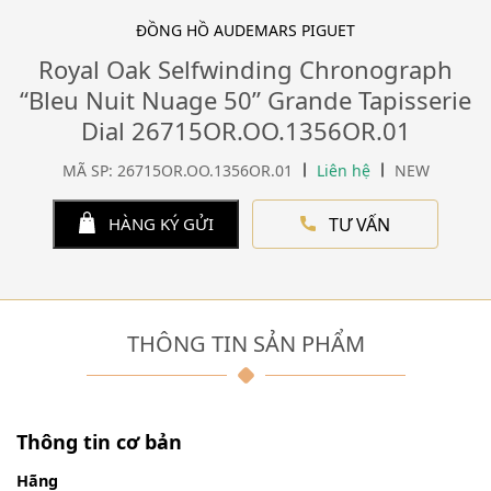
ĐỒNG HỒ AUDEMARS PIGUET
Royal Oak Selfwinding Chronograph
“Bleu Nuit Nuage 50” Grande Tapisserie
Dial 26715OR.OO.1356OR.01
MÃ SP: 26715OR.OO.1356OR.01
Liên hệ
NEW
TƯ VẤN
HÀNG KÝ GỬI
THÔNG TIN SẢN PHẨM
Thông tin cơ bản
Hãng