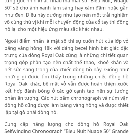
từng góc nhìn khác nhau mà mặt số “Bleu Nuit, Nuage
50” sẽ cho ánh xanh lam sáng hay xám đậm hoặc gần
như đen. Điều này dường như tạo nên một trải nghiệm
vô cùng thú vị khi mỗi chuyển động của cổ tay thì đồng
hồ lại cho một hiệu ứng màu sắc khác nhau.
Ngoài điểm nhấn là mặt số thì sự cuốn hút của lớp vỏ
bằng vàng hồng 18k với dáng bezel hình bát giác đặc
trưng của dòng Royal Oak cũng là những chi tiết quan
trọng góp phần tạo nên chất thể thao, khoẻ khắn và
hết sức sang trọng của chiếc đồng hồ này. Giống như
những gì được tìm thấy trong những chiếc đồng hồ
Royal Oak khác, bề mặt vỏ vẫn được hoàn thiện xước
kết hợp đánh bóng ở các gờ cạnh tạo nên sự tương
phản ấn tượng. Các nút bấm chronograph và núm vặn
đồng hồ cũng được làm bằng vàng hồng và được thiết
lập tại gờ phải đồng hồ.
Cung cấp năng lượng cho đồng hồ Royal Oak
Selfwinding Chronograph “Bleu Nuit Nuage 50” Grande