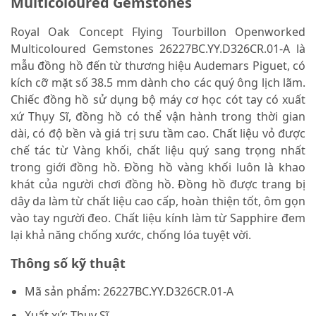
Multicoloured Gemstones
Royal Oak Concept Flying Tourbillon Openworked
Multicoloured Gemstones 26227BC.YY.D326CR.01-A là
mẫu đồng hồ đến từ thương hiệu Audemars Piguet, có
kích cỡ mặt số 38.5 mm dành cho các quý ông lịch lãm.
Chiếc đồng hồ sử dụng bộ máy cơ học cót tay có xuất
xứ Thụy Sĩ, đồng hồ có thể vận hành trong thời gian
dài, có độ bền và giá trị sưu tầm cao. Chất liệu vỏ được
chế tác từ Vàng khối, chất liệu quý sang trọng nhất
trong giới đồng hồ. Đồng hồ vàng khối luôn là khao
khát của người chơi đồng hồ. Đồng hồ được trang bị
dây da làm từ chất liệu cao cấp, hoàn thiện tốt, ôm gọn
vào tay người đeo. Chất liệu kính làm từ Sapphire đem
lại khả năng chống xước, chống lóa tuyệt vời.
Thông số kỹ thuật
Mã sản phẩm:
26227BC.YY.D326CR.01-A
Xuất xứ:
Thụy Sĩ