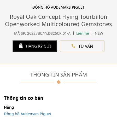
ĐỒNG HỒ AUDEMARS PIGUET
Royal Oak Concept Flying Tourbillon
Openworked Multicoloured Gemstones
MÃ SP: 26227BC.YY.D326CR.01-A
Liên hệ
NEW
TƯ VẤN
HÀNG KÝ GỬI
THÔNG TIN SẢN PHẨM
Thông tin cơ bản
Hãng
Đồng hồ Audemars Piguet