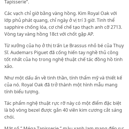
Tapisserie”.
Các vạch chỉ giờ bằng vàng hồng. Kim Royal Oak với
lớp phủ phát quang, chỉ ngày ở vị trí 3 giờ. Tinh thể
sapphire chống lóa, cơ chế chế tạo thạch anh cỡ 2713.
Vòng tay vàng hồng 18ct với chốt gập AP.
Từ xưởng của họ ở thị trấn Le Brassus nhỏ bé của Thụy
Sĩ. Audemars Piguet đã cống hiến tay nghề thủ công
tốt nhất của họ trong nghệ thuật chế tác đồng hồ tinh
xảo.
Như một dấu ấn về tinh thần, tính thẩm mỹ và thiết kế
của nó. Royal Oak đã trở thành một hình mẫu mang
tính biểu tượng.
Tác phẩm nghệ thuật rực rỡ này có một điểm đặc biệt
là bộ vòng bezel được gắn 40 viên kim cương cắt sáng
chói.
Mặt số ” Méga Tapisserie ” màu xanh lam mang đến sự