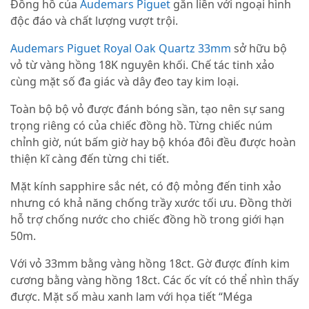
Đồng hồ của
Audemars Piguet
gắn liền với ngoại hình
độc đáo và chất lượng vượt trội.
Audemars Piguet Royal Oak Quartz 33mm
sở hữu bộ
vỏ từ vàng hồng 18K nguyên khối. Chế tác tinh xảo
cùng mặt số đa giác và dây đeo tay kim loại.
Toàn bộ bộ vỏ được đánh bóng sần, tạo nên sự sang
trọng riêng có của chiếc đồng hồ. Từng chiếc núm
chỉnh giờ, nút bấm giờ hay bộ khóa đôi đều được hoàn
thiện kĩ càng đến từng chi tiết.
Mặt kính sapphire sắc nét, có độ mỏng đến tinh xảo
nhưng có khả năng chống trầy xước tối ưu. Đồng thời
hỗ trợ chống nước cho chiếc đồng hồ trong giới hạn
50m.
Với vỏ 33mm bằng vàng hồng 18ct. Gờ được đính kim
cương bằng vàng hồng 18ct. Các ốc vít có thể nhìn thấy
được. Mặt số màu xanh lam với họa tiết “Méga