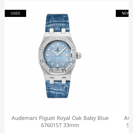
USED
NEW
Audemars Piguet Royal Oak Baby Blue
Aud
67601ST 33mm
Se