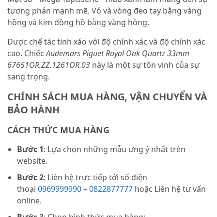
tương phản mạnh mẽ. Vỏ và vòng đeo tay bằng vàng
hồng và kim đồng hồ bằng vàng hồng.
Được chế tác tinh xảo với độ chính xác và độ chính xác
cao. Chiếc
Audemars Piguet Royal Oak Quartz 33mm
67651OR.ZZ.1261OR.03
này là một sự tôn vinh của sự
sang trọng.
CHÍNH SÁCH MUA HÀNG, VẬN CHUYỂN VÀ
BẢO HÀNH
CÁCH THỨC MUA HÀNG
Bước 1
: Lựa chọn những mẫu ưng ý nhất trên
website.
Bước 2
: Liên hệ trực tiếp tới số điện
thoại
0969999990
–
0822877777
hoặc Liên hệ tư vấn
online.
Bước 3
: Chọn hình thức mua hàng: