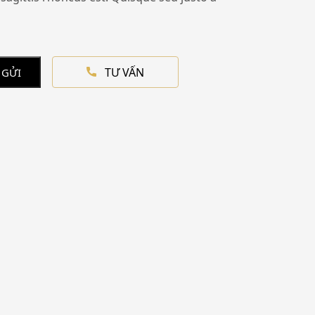
TƯ VẤN
 GỬI