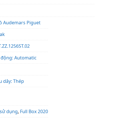
ồ Audemars Piguet
Oak
.ZZ.1256ST.02
 động: Automatic
ệu dây: Thép
 sử dụng
,
Full Box 2020