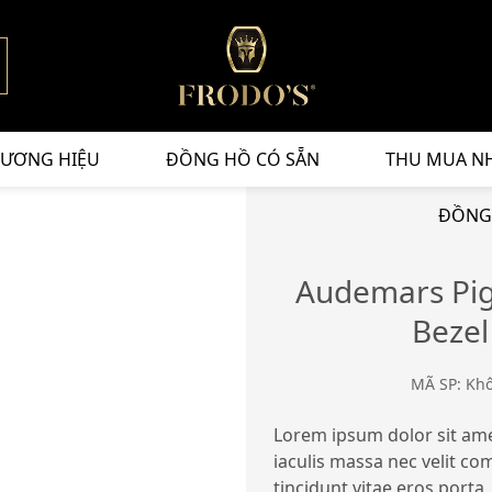
ƯƠNG HIỆU
ĐỒNG HỒ CÓ SẴN
THU MUA N
ĐỒNG
Audemars Pig
Beze
MÃ SP: Kh
Lorem ipsum dolor sit amet
iaculis massa nec velit c
tincidunt vitae eros porta,