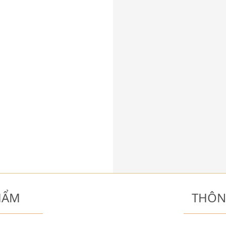
HẨM
THÔN