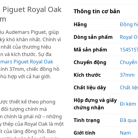
 Piguet Royal Oak
Thông tin cơ bản
mm
Hãng
Đồng h
ệu Audemars Piguet, giúp
Dòng sản phẩm
Royal 
kỳ khó khăn nhất. Chính vì
 nhất của thương hiệu
Mã sản phẩm
15451ST
n và kích thước. Sự đa
mars Piguet Royal Oak
Chuyển động
Chuyển
kính 37mm, chiếc đồng hồ
Kích thước
37mm
ù hợp với cả hai giới.
Chất liệu dây
Chất li
Hộp đựng và giấy
ược thiết kế theo phong
Đi kèm
chứng nhận
y, đối tượng chính mà
 chính là phái nữ – những
Tình trạng
Đã qua
 thép của Royal Oak là một
ất của làng đồng hồ. Bao
Giới tính
Nam