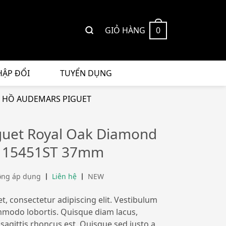
GIỎ HÀNG
0
HẬP ĐỔI
TUYỂN DỤNG
 HỒ AUDEMARS PIGUET
uet Royal Oak Diamond
l 15451ST 37mm
ông áp dụng
Liên hệ
NEW
, consectetur adipiscing elit. Vestibulum
ommodo lobortis. Quisque diam lacus,
 sagittis rhoncus est. Quisque sed justo a