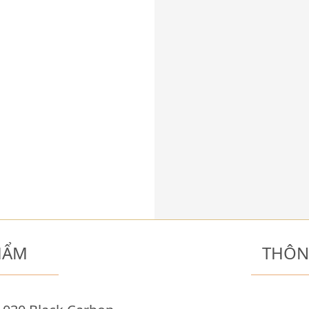
HẨM
THÔN