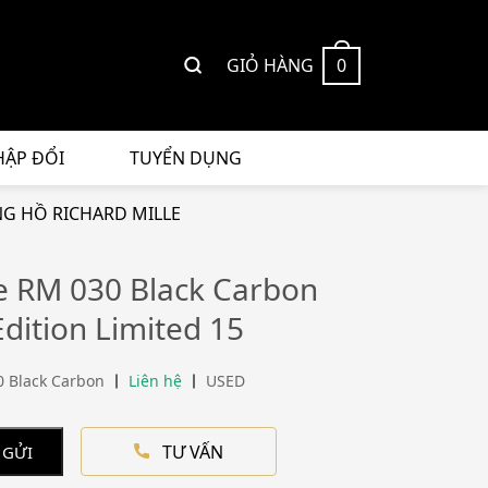
GIỎ HÀNG
0
HẬP ĐỔI
TUYỂN DỤNG
G HỒ RICHARD MILLE
le RM 030 Black Carbon
Edition Limited 15
 Black Carbon
Liên hệ
USED
TƯ VẤN
 GỬI