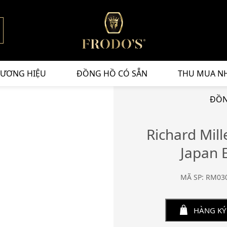
ƯƠNG HIỆU
ĐỒNG HỒ CÓ SẴN
THU MUA N
ĐỒN
Richard Mil
Japan 
MÃ SP: RM030
HÀNG KÝ