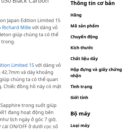
M 030 Black Carbon
Thông tin cơ bản
Hãng
on Japan Edition Limited 15
Mã sản phẩm
 Richard Mille
với dáng vỏ
leton giúp chúng ta có thể
Chuyển động
 trong.
Kích thước
Chất liệu dây
ition Limited 15
với dáng vỏ
Hộp đựng và giấy chứng
ng 42.7mm và dày khoảng
nhận
giúp chúng ta có thể quan
ng. Chiếc đồng hồ này có mặt
Tình trạng
Giới tính
 Sapphire trong suốt giúp
MAR1 đang hoạt động bên
Bộ máy
 như lịch ngày ở góc 7 giờ,
Loại máy
hữ cái ON/OFF ở dưới cọc số