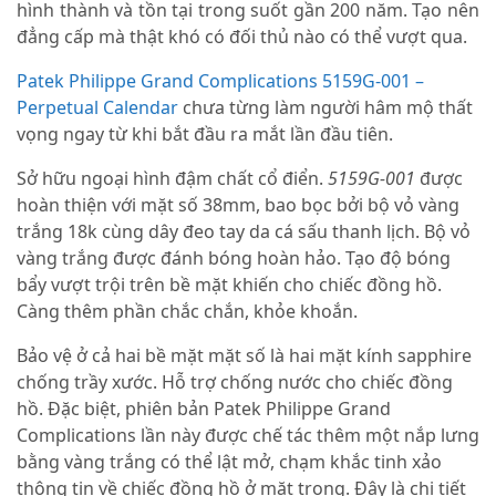
hình thành và tồn tại trong suốt gần 200 năm. Tạo nên
đẳng cấp mà thật khó có đối thủ nào có thể vượt qua.
Patek Philippe Grand Complications 5159G-001 –
Perpetual Calendar
chưa từng làm người hâm mộ thất
vọng ngay từ khi bắt đầu ra mắt lần đầu tiên.
Sở hữu ngoại hình đậm chất cổ điển.
5159G-001
được
hoàn thiện với mặt số 38mm, bao bọc bởi bộ vỏ vàng
trắng 18k cùng dây đeo tay da cá sấu thanh lịch. Bộ vỏ
vàng trắng được đánh bóng hoàn hảo. Tạo độ bóng
bẩy vượt trội trên bề mặt khiến cho chiếc đồng hồ.
Càng thêm phần chắc chắn, khỏe khoắn.
Bảo vệ ở cả hai bề mặt mặt số là hai mặt kính sapphire
chống trầy xước. Hỗ trợ chống nước cho chiếc đồng
hồ. Đặc biệt, phiên bản Patek Philippe Grand
Complications lần này được chế tác thêm một nắp lưng
bằng vàng trắng có thể lật mở, chạm khắc tinh xảo
thông tin về chiếc đồng hồ ở mặt trong. Đây là chi tiết