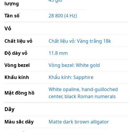
lượng
Tần số
28 800 (4 Hz)
Vỏ
Chất liệu vỏ
Chất liệu vỏ: Vàng trắng 18k
Độ dày vỏ
11.8 mm
Vòng bezel
Vòng bezel: White gold
Khẩu kính
Khẩu kính: Sapphire
White opaline, hand-guilloched
Mặt đồng hồ
center, black Roman numerals
Dây
Màu sắc dây
Matte dark brown alligator