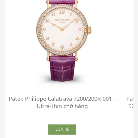
Patek Philippe Calatrava 7200/200R-001 –
Pate
Ultra-thin chờ hàng
521
LIÊN HỆ