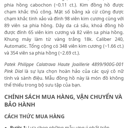
phia hồng cabochon (~0.11 ct.). Kim đồng hồ được
chạm khắc thủ công. Mặt số bằng xà cừ cũng được
chạm khắc tinh xảo và đính 98 viên kim cương cùng với
89 viên sa phia hồng. Dây da cá sấu, khoá đồng hồ
được đính 65 viên kim cương và 82 viên sa phia hồng.
Khung máy làm từ vàng trắng 18k. Caliber 240,
Automatic. Tổng cộng có 348 viên kim cương (~1.66 ct.)
và 354 viên sa phia hồng (~2.69 ct.).
Patek Philippe Calatrava Haute Joaillerie 4899/900G-001
Pink Dial
là sự lựa chọn hoàn hảo của các quý cô nữ
tính và sành điệu. Mẫu đồng hồ này là món đồ không
thể thiếu trong bộ sưu tập của bạn.
CHÍNH SÁCH MUA HÀNG, VẬN CHUYỂN VÀ
BẢO HÀNH
CÁCH THỨC MUA HÀNG
Bước 1
: Lựa chọn những mẫu ưng ý nhất trên