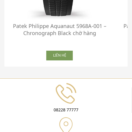
Patek Philippe Aquanaut 5968A-001 –
Pat
Chronograph Black chờ hàng
LIÊN HỆ
08228 77777