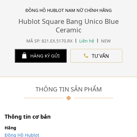
ĐỒNG HỒ HUBLOT NAM NỮ CHÍNH HÃNG
Hublot Square Bang Unico Blue
Ceramic
MÃ SP: 821.EX.5170.RX
Liên hệ
NEW
TƯ VẤN
HÀNG KÝ GỬI
THÔNG TIN SẢN PHẨM
Thông tin cơ bản
Hãng
Đồng Hồ Hublot