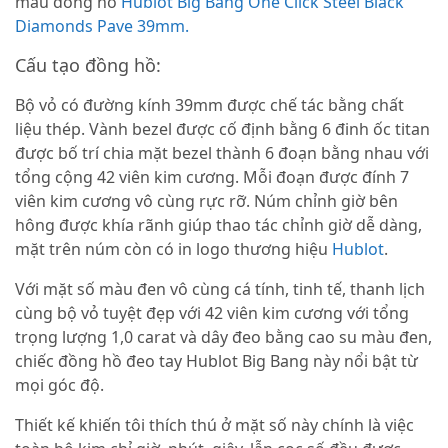
mẫu đồng hồ
Hublot Big Bang One Click Steel Black
Diamonds Pave 39mm.
Cấu tạo đồng hồ:
Bộ vỏ có đường kính 39mm được chế tác bằng chất
liệu thép. Vành bezel được cố định bằng 6 đinh ốc titan
được bố trí chia mặt bezel thành 6 đoạn bằng nhau với
tổng cộng 42 viên kim cương. Mỗi đoạn được đính 7
viên kim cương vô cùng rực rỡ. Núm chỉnh giờ bên
hông được khía rãnh giúp thao tác chỉnh giờ dễ dàng,
mặt trên núm còn có in logo thương hiệu
Hublot
.
Với mặt số màu đen vô cùng cá tính, tinh tế, thanh lịch
cùng bộ vỏ tuyệt đẹp với 42 viên kim cương với tổng
trọng lượng 1,0 carat và dây đeo bằng cao su màu đen,
chiếc đồng hồ đeo tay Hublot Big Bang này nổi bật từ
mọi góc độ.
Thiết kế khiến tôi thích thú ở mặt số này chính là việc