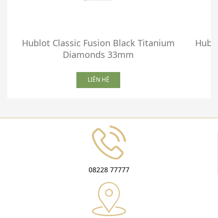
Hublot Classic Fusion Black Titanium
Hublo
Diamonds 33mm
LIÊN HỆ
08228 77777