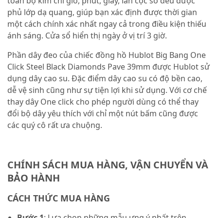
toàn bộ kim chỉ giờ, phút, giây, lẫn cọc số đều được
phủ lớp dạ quang, giúp bạn xác định được thời gian
một cách chính xác nhất ngay cả trong điều kiện thiếu
ánh sáng. Cửa sổ hiển thị ngày ở vị trí 3 giờ.
Phần dây đeo của chiếc đồng hồ Hublot Big Bang One
Click Steel Black Diamonds Pave 39mm được Hublot sử
dụng dây cao su. Đặc điểm dây cao su có độ bền cao,
dễ vệ sinh cũng như sự tiện lợi khi sử dụng. Với cơ chế
thay dây One click cho phép người dùng có thể thay
đổi bộ dây yêu thích với chỉ một nút bấm cũng được
các quý cô rất ưa chuộng.
CHÍNH SÁCH MUA HÀNG, VẬN CHUYỂN VÀ
BẢO HÀNH
CÁCH THỨC MUA HÀNG
Bước 1
: Lựa chọn những mẫu ưng ý nhất trên