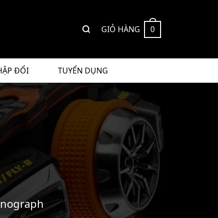
GIỎ HÀNG
0
HẬP ĐỔI
TUYỂN DỤNG
onograph