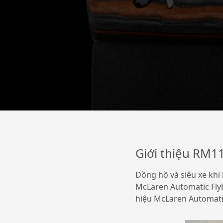
Giới thiệu RM1
Đồng hồ và siêu xe khi 
McLaren Automatic Fly
hiệu McLaren Automati