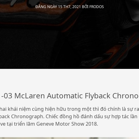
ĐĂNG NGÀY 15 TH7, 2021 BỞI
FRODOS
1-03 McLaren Automatic Flyback Chron
hai khái niệm cùng hiện hữu trong một thì đó chính là sự r
back Chronograph. Chiếc đồng hồ đánh dấu sự hợp tác lần 
ve tại triển lãm Geneve Motor Show 2018.