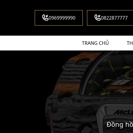
0969999990
0822877777
TRANG CHỦ
TH
Đồng hồ