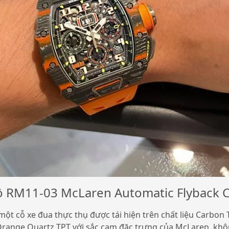
hồ RM11-03 McLaren Automatic Flyback
t cỗ xe đua thực thụ được tái hiện trên chất liệu Carbon
range Quartz TPT với sắc cam đặc trưng của McLaren, khôn