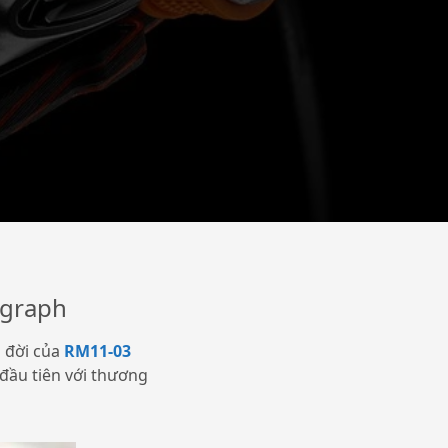
ograph
a đời của
RM11-03
đầu tiên với thương