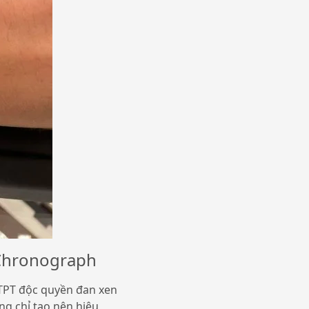
 Chronograph
 TPT độc quyền đan xen
g chỉ tạo nên hiệu