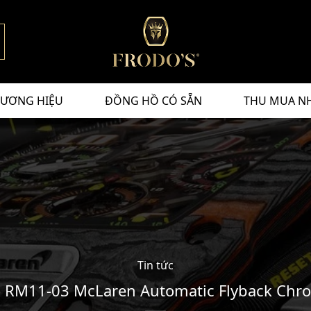
ƯƠNG HIỆU
ĐỒNG HỒ CÓ SẴN
THU MUA N
Tin tức
 RM11-03 McLaren Automatic Flyback Chr