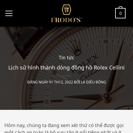
0
Tin tức
Lịch sử hình thành dòng đồng hồ Rolex Cellini
ĐĂNG NGÀY 01 TH12, 2022 BỞI
LÁ DIÊU BÔNG
Hôm nay, chúng ta đang xem xét thứ có thể được gọi
một cách an toàn là bộ sưu tập ít nổi tiếng nhất và ít