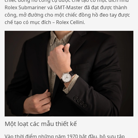
Rolex Submariner và GMT-Master đã đạt được thành
công, mở đường cho một chiếc đồng hồ đeo tay được
chế tạo có mục đích – Rolex Cellini.
Một loạt các mẫu thiết kế
Vào thời điểm những năm 1970 bắt đầu, bộ sưu tập