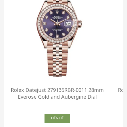
Rolex Datejust 279135RBR-0011 28mm
Rol
Everose Gold and Aubergine Dial
LIÊN HỆ