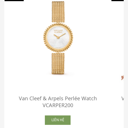
Van Cleef & Arpels Perlée Watch
Va
VCARPER200
LIÊN HỆ