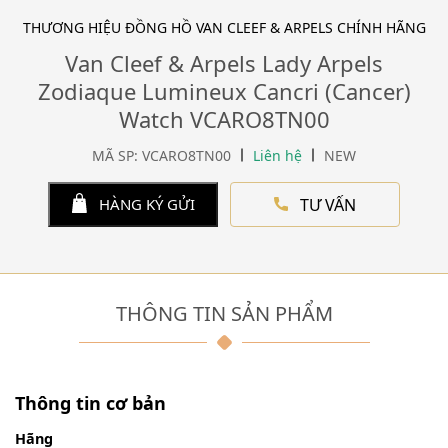
THƯƠNG HIỆU ĐỒNG HỒ VAN CLEEF & ARPELS CHÍNH HÃNG
Van Cleef & Arpels Lady Arpels
Zodiaque Lumineux Cancri (Cancer)
Watch VCARO8TN00
MÃ SP: VCARO8TN00
Liên hệ
NEW
TƯ VẤN
HÀNG KÝ GỬI
THÔNG TIN SẢN PHẨM
Thông tin cơ bản
Hãng