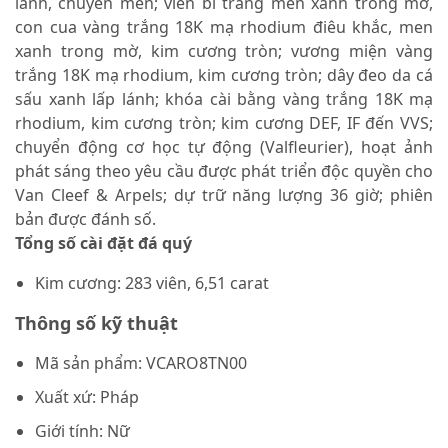
lánh, chuyển men; viên bi tráng men xanh trong mờ,
con cua vàng trắng 18K mạ rhodium điêu khắc, men
xanh trong mờ, kim cương tròn; vương miện vàng
trắng 18K mạ rhodium, kim cương tròn; dây đeo da cá
sấu xanh lấp lánh; khóa cài bằng vàng trắng 18K mạ
rhodium, kim cương tròn; kim cương DEF, IF đến VVS;
chuyển động cơ học tự động (Valfleurier), hoạt ảnh
phát sáng theo yêu cầu được phát triển độc quyền cho
Van Cleef & Arpels; dự trữ năng lượng 36 giờ; phiên
bản được đánh số.
Tổng số cài đặt đá quý
Kim cương: 283 viên, 6,51 carat
Thông số kỹ thuật
Mã sản phẩm: VCARO8TN00
Xuất xứ: Pháp
Giới tính: Nữ