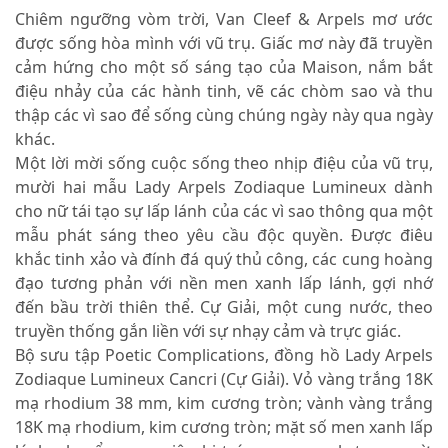
Chiêm ngưỡng vòm trời, Van Cleef & Arpels mơ ước
được sống hòa mình với vũ trụ. Giấc mơ này đã truyền
cảm hứng cho một số sáng tạo của Maison, nắm bắt
điệu nhảy của các hành tinh, vẽ các chòm sao và thu
thập các vì sao để sống cùng chúng ngày này qua ngày
khác.
Một lời mời sống cuộc sống theo nhịp điệu của vũ trụ,
mười hai mẫu Lady Arpels Zodiaque Lumineux dành
cho nữ tái tạo sự lấp lánh của các vì sao thông qua một
mẫu phát sáng theo yêu cầu độc quyền. Được điêu
khắc tinh xảo và đính đá quý thủ công, các cung hoàng
đạo tương phản với nền men xanh lấp lánh, gợi nhớ
đến bầu trời thiên thể. Cự Giải, một cung nước, theo
truyền thống gắn liền với sự nhạy cảm và trực giác.
Bộ sưu tập Poetic Complications, đồng hồ Lady Arpels
Zodiaque Lumineux Cancri (Cự Giải). Vỏ vàng trắng 18K
mạ rhodium 38 mm, kim cương tròn; vành vàng trắng
18K mạ rhodium, kim cương tròn; mặt số men xanh lấp