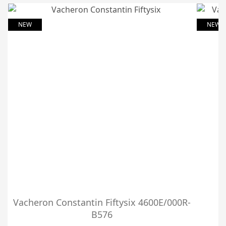
NEW
NEW
Vacheron Constantin Fiftysix 4600E/000R-
V
B576
A