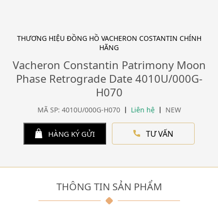
THƯƠNG HIỆU ĐỒNG HỒ VACHERON COSTANTIN CHÍNH
HÃNG
Vacheron Constantin Patrimony Moon
Phase Retrograde Date 4010U/000G-
H070
MÃ SP: 4010U/000G-H070
Liên hệ
NEW
TƯ VẤN
HÀNG KÝ GỬI
THÔNG TIN SẢN PHẨM