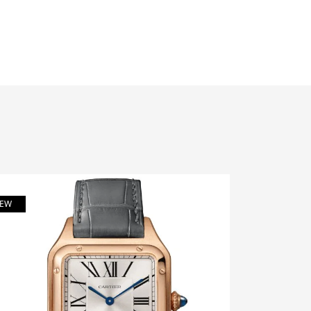
EW
NEW