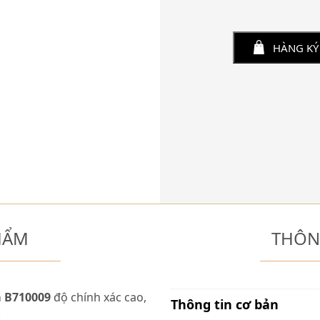
HÀNG KÝ
HẨM
THÔN
m B710009
độ chính xác cao,
Thông tin cơ bản
.