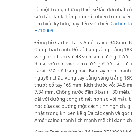
Là một trong những thiết kế lâu đời nhất 
sưu tập Tank đóng góp rất nhiều trong việc
tìm hiểu kỹ hơn, hãy đến với chiếc
Cartier 
B710009
.
Đồng hồ Cartier Tank Américaine 34.8mm B
động thạch anh. Bộ vỏ bằng vàng trắng 18
vàng Rhodium với 48 viên kim cương được c
9 mặt với một viên kim cương được cắt rực 
carat. Mặt số tráng bạc. Bàn tay hình than
nguyên chất. Vòng tay bằng vàng trắng 18K
thước cổ tay 165 mm. Kích thước vỏ: 34,8 m
7,34 mm. Chống nước đến 3 bar (~ 30 mét).
dài với đường cong rõ nét hơn so với mẫu b
học của các đường một cách tinh nghịch, g
nhật trong khi xen kẽ giữa các cạnh và góc
Américaine thanh lịch mạnh mẽ chỉ dành ch
Cartier Tank Américaine 34.8mm B710009
khôn