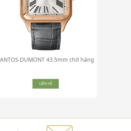
SANTOS-DUMONT 43.5mm chờ hàng
Ballon
LIÊN HỆ