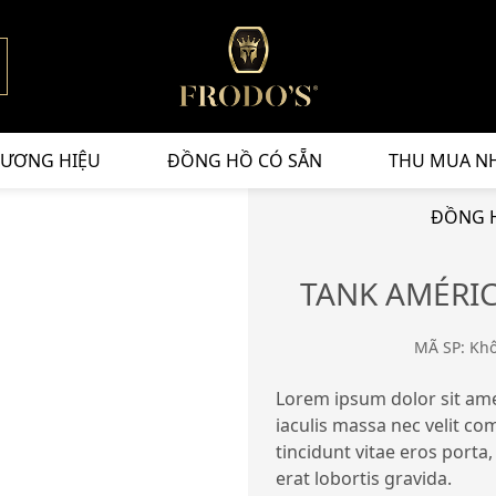
ƯƠNG HIỆU
ĐỒNG HỒ CÓ SẴN
THU MUA N
ĐỒNG H
TANK AMÉRIC
MÃ SP: Kh
Lorem ipsum dolor sit amet
iaculis massa nec velit c
tincidunt vitae eros porta,
erat lobortis gravida.