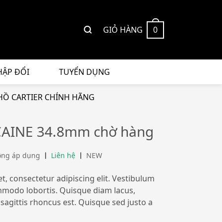
GIỎ HÀNG
0
HẬP ĐỔI
TUYỂN DỤNG
Ồ CARTIER CHÍNH HÃNG
AINE 34.8mm chờ hàng
ông áp dụng
Liên hệ
NEW
, consectetur adipiscing elit. Vestibulum
ommodo lobortis. Quisque diam lacus,
 sagittis rhoncus est. Quisque sed justo a