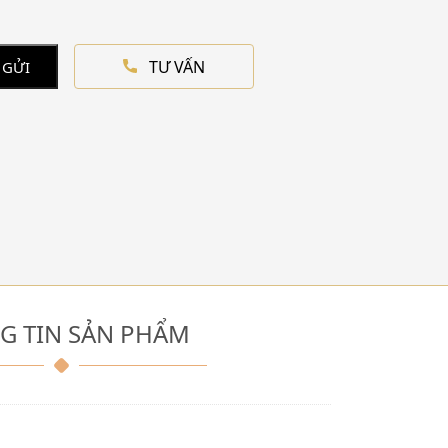
TƯ VẤN
 GỬI
G TIN SẢN PHẨM