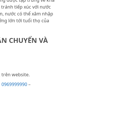
tránh tiếp xúc với nước
ận, nước có thể xâm nhập
g lớn tới tuổi thọ của
ẬN CHUYỂN VÀ
trên website.
i
0969999990
–