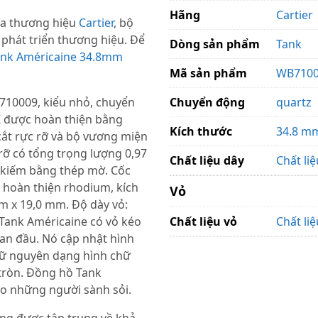
Hãng
Cartier
của thương hiệu
Cartier
, bộ
 phát triển thương hiệu. Để
Dòng sản phẩm
Tank
Tank Américaine 34.8mm
Mã sản phẩm
WB710
710009, kiểu nhỏ, chuyển
Chuyển động
quartz
K được hoàn thiện bằng
Kích thước
34.8 mm
ắt rực rỡ và bộ vương miện
rỡ có tổng trọng lượng 0,97
Chất liệu dây
Chất li
h kiếm bằng thép mờ. Cốc
 hoàn thiện rhodium, kích
Vỏ
m x 19,0 mm. Độ dày vỏ:
 Tank Américaine có vỏ kéo
Chất liệu vỏ
Chất li
an đầu. Nó cập nhật hình
iữ nguyên dạng hình chữ
 tròn. Đồng hồ Tank
o những người sành sỏi.
g được tập trung về khả