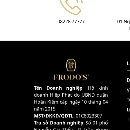
08228 77777
01 Ng
L
D
Tên Doanh nghiệp
: Hộ kinh
V
doanh Hiệp Phát do UBND quận
T
Hoàn Kiếm cấp ngày 10 tháng 04
năm 2015
L
MST/ĐKKD/QĐTL
: 01C8023307
T
Trụ sở Doanh nghiệp
: Số 01 phố
Nguyễn Gia Thiều, P. Trần Hưng