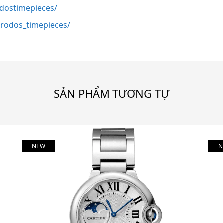
odostimepieces/
rodos_timepieces/
SẢN PHẨM TƯƠNG TỰ
NEW
N