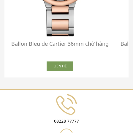
Ballon Bleu de Cartier 36mm chờ hàng
Ball
LIÊN HỆ
08228 77777