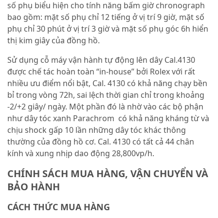
số phụ biểu hiện cho tính năng bấm giờ chronograph
bao gồm: mặt số phụ chỉ 12 tiếng ở vị trí 9 giờ, mặt số
phụ chỉ 30 phút ở vị trí 3 giờ và mặt số phụ góc 6h hiển
thị kim giây của đồng hồ.
Sử dụng cỗ máy vận hành tự động lên dây Cal.4130
được chế tác hoàn toàn “in-house” bởi Rolex với rất
nhiều ưu điểm nổi bật, Cal. 4130 có khả năng chạy bền
bỉ trong vòng 72h, sai lệch thời gian chỉ trong khoảng
-2/+2 giây/ ngày. Một phần đó là nhờ vào các bộ phận
như dây tóc xanh Parachrom có khả năng kháng từ và
chịu shock gấp 10 lần những dây tóc khác thông
thường của đồng hồ cơ. Cal. 4130 có tất cả 44 chân
kính và xung nhịp dao động 28,800vp/h.
CHÍNH SÁCH MUA HÀNG, VẬN CHUYỂN VÀ
BẢO HÀNH
CÁCH THỨC MUA HÀNG