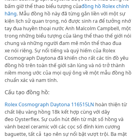
bấm giờ thể thao biểu tượng của
đồng hồ Rolex chính
hãng
. Mẫu đồng hồ này đã từng gắn liền với một sự
kiện lịch sử quan trọng, nó được sinh ra để tưởng nhớ
tay đua huyền thoại nước Anh Malcolm Campbell, một
trong những biểu tượng của làng thể thao thế giới nói
chung và những người đam mê môn thể thao đua
xe nói riêng. Sự nổi tiếng và quý hiếm của Rolex
Cosmograph Daytona đã khiến cho rất các tín đồ yêu
đồng hồ trên toàn thế giới săn lùng và nó trở thành
niềm mong ước của mọi quý ông về một mẫu đồng hồ
chuẩn xác và nam tính.
Cấu tạo đồng hồ:
Rolex Cosmograph Daytona 116515LN
hoàn thiện từ
chất liệu vàng hồng 18k kết hợp cùng với dây
đeo
Oysterflex
. Sự cuốn hút đến từ mặt số hồng và
vành bezel ceramic với các cọc số đính kim cương
baguette, tất cả tạo nên sự nổi bật vượt trội. Ba mặt