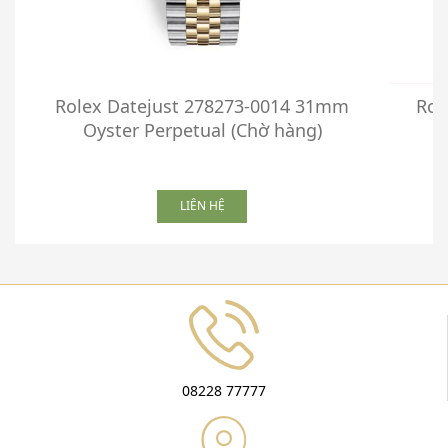
Rolex Datejust 278273-0014 31mm
Rol
Oyster Perpetual (Chờ hàng)
LIÊN HỆ
08228 77777