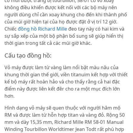
cỡ mới được trang bị tourbillon, 58-01 có vỏ xoay
không điều khiển được kết nối với các bộ máy nên
người dùng chỉ cần xoay khung cho đến khi thành phố
của múi giờ hiện tại của họ được đặt ở vị trí 12 giờ.
Chiếc
đồng hồ Richard Mille
đeo tay này có hai kim và
sự sắp xếp của một bộ phận bổ sung sẽ giúp hiển thị
thời gian trong tất cả các múi giờ khác.
Cấu tạo đồng hồ:
Vỏ máy được làm từ vàng làm nổi bật màu nâu của
khung thời gian thế giới, viền titanuim kết hợp với thiết
kế bộ máy rất hoàn hảo và cho thấy rằng cả hai đặc
điểm này được liên kết đêr cho ra một mục đích lớn
hơn.
Hình dạng vỏ máy sẽ quen thuộc với người hâm mộ
RM và được làm từ hỗn hợp titan và vàng đỏ. Rộng 50
mm và dày 15,35 mm, Richard Mille RM 58-01 Manual
Winding Tourbillon Worldtimer Jean Todt rất phù hợp