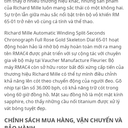
tìm thấy ở nhiều thương hiệu khác, nhưng sản phẩm
của Richard Mille luôn mang sắc thái có một không hai.
Sự trộn lẫn giữa màu sắc nổi bật trên bộ vỏ khiến RM
65-01 trở nên vô cùng cá tính và thể thao.
Richard Mille Automatic Winding Split-Seconds
Chronograph Full Rose Gold Skeleton Dial 65-01 hoạt
động hoàn hảo là nhờ bộ máy hoàn toàn mới ra mang
tên RMAC4 được phát triển với sự cộng tác với chuyên
gia về bộ máy tại Vaucher Manufacture Fleurier. Bộ
máy RMAC4 còn sở hữu rotor bất đối xứng cấp tiến của
thương hiệu Richard Mille có thể tự mình điều chỉnh
khả năng lên cót theo chuyển động của người đeo. Gõ
nhịp tại tần số 36.000 bph, có khả năng trữ cót trong
vòng 60 giờ đồng hồ. Mặt sau đồng hồ là một mặt kính
sapphire, cho thấy những cầu nối titanium được xử lý
vát bóng tuyệt đẹp.
CHÍNH SÁCH MUA HÀNG, VẬN CHUYỂN VÀ
BẢO HÀNH