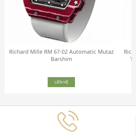
Richard Mille RM 67-02 Automatic Mutaz
Rich
Barshim
To
LIÊN HỆ