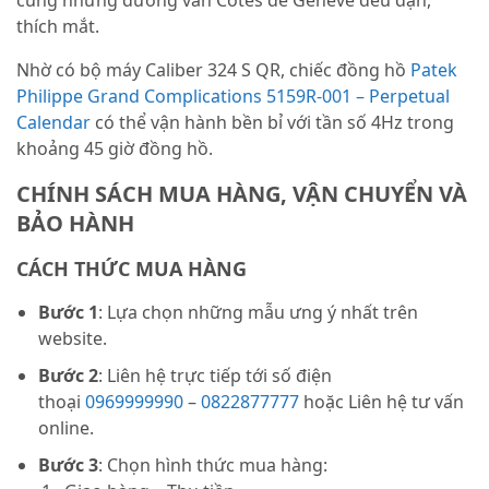
thích mắt.
Nhờ có bộ máy Caliber 324 S QR, chiếc đồng hồ
Patek
Philippe Grand Complications 5159R-001 – Perpetual
Calendar
có thể vận hành bền bỉ với tần số 4Hz trong
khoảng 45 giờ đồng hồ.
CHÍNH SÁCH MUA HÀNG, VẬN CHUYỂN VÀ
BẢO HÀNH
CÁCH THỨC MUA HÀNG
Bước 1
: Lựa chọn những mẫu ưng ý nhất trên
website.
Bước 2
: Liên hệ trực tiếp tới số điện
thoại
0969999990
–
0822877777
hoặc Liên hệ tư vấn
online.
Bước 3
: Chọn hình thức mua hàng: