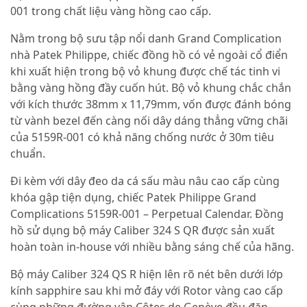
001 trong chất liệu vàng hồng cao cấp.
Nằm trong bộ sưu tập nổi danh Grand Complication
nhà Patek Philippe, chiếc đồng hồ có vẻ ngoài cổ điển
khi xuất hiện trong bộ vỏ khung được chế tác tinh vi
bằng vàng hồng đầy cuốn hút. Bộ vỏ khung chắc chắn
với kích thước 38mm x 11,79mm, vốn được đánh bóng
từ vành bezel đến càng nối dây dáng thẳng vững chãi
của 5159R-001 có khả năng chống nước ở 30m tiêu
chuẩn.
Đi kèm với dây đeo da cá sấu màu nâu cao cấp cùng
khóa gập tiện dụng, chiếc Patek Philippe Grand
Complications 5159R-001 – Perpetual Calendar. Đồng
hồ sử dụng bộ máy Caliber 324 S QR được sản xuất
hoàn toàn in-house với nhiều bằng sáng chế của hãng.
Bộ máy Caliber 324 QS R hiện lên rõ nét bên dưới lớp
kính sapphire sau khi mở đáy với Rotor vàng cao cấp
cùng những đường vân Côtes de Genève đều đặn,