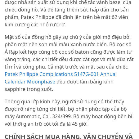
được nhà sản xuất sử dụng khi chế tác vành bezel của
chiếc đồng hồ. Và để tăng thêm sức hấp dẫn cho sản
phẩm, Patek Philippe đã đính lên trên bề mặt 62 viên
kim cương cắt nhỏ rực rỡ.
Mặt số của đồng hồ gây sự chú ý của giới mộ điệu bởi
phần mặt nền sơn mài màu xanh nước biển. Bộ cọc số
Ả Rập kết hợp cùng bộ cọc số baton cũng được làm từ
vàng trắng, các chi tiết đều được cắt gọt và mài dũa rất
tỉ mỉ và công phu. Cả mặt trước và mặt sau của chiếc
Patek Philippe Complications 5147G-001 Annual
Calendar Moonphase
đều được làm bằng kính
sapphire trong suốt.
Thông qua lớp kính này, người sử dụng có thể thấy
được rõ ràng từng chi tiết, bộ phận phức tạp của bộ
máy Automatic, Cal. 324/399. Bộ máy hoạt động bền bỉ
với thời gian trữ cót tối đa là 45 giờ.
CHÍNH SÁCH MUA HÀNG, VẬN CHUYỂN VÀ