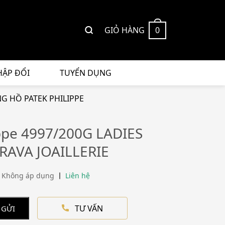
GIỎ HÀNG
0
HẬP ĐỔI
TUYỂN DỤNG
G HỒ PATEK PHILIPPE
ippe 4997/200G LADIES
RAVA JOAILLERIE
 Không áp dụng
Liên hệ
TƯ VẤN
 GỬI