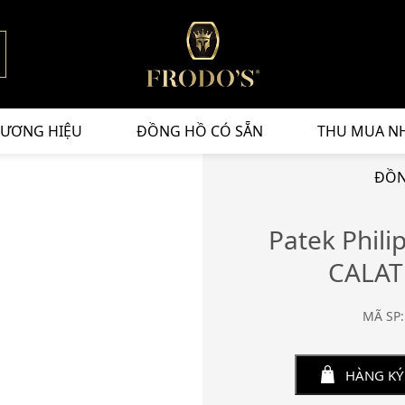
ƯƠNG HIỆU
ĐỒNG HỒ CÓ SẴN
THU MUA N
ĐỒN
Patek Phil
CALAT
MÃ SP:
HÀNG KÝ