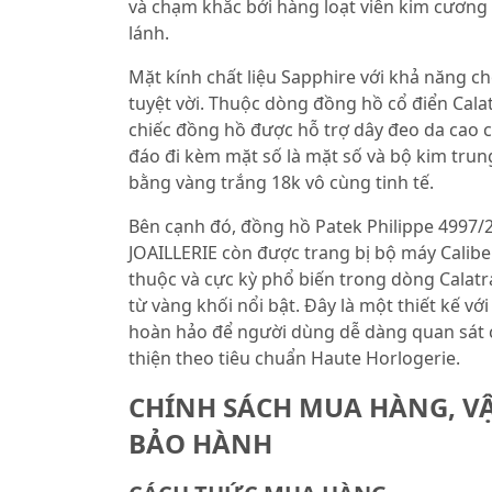
và chạm khắc bởi hàng loạt viên kim cương B
lánh.
Mặt kính chất liệu Sapphire với khả năng c
tuyệt vời. Thuộc dòng đồng hồ cổ điển Cala
chiếc đồng hồ được hỗ trợ dây đeo da cao
đáo đi kèm mặt số là mặt số và bộ kim tr
bằng vàng trắng 18k vô cùng tinh tế.
Bên cạnh đó, đồng hồ Patek Philippe 4997
JOAILLERIE còn được trang bị bộ máy Calibe
thuộc và cực kỳ phổ biến trong dòng Calatr
từ vàng khối nổi bật. Đây là một thiết kế v
hoàn hảo để người dùng dễ dàng quan sát c
thiện theo tiêu chuẩn Haute Horlogerie.
CHÍNH SÁCH MUA HÀNG, V
BẢO HÀNH