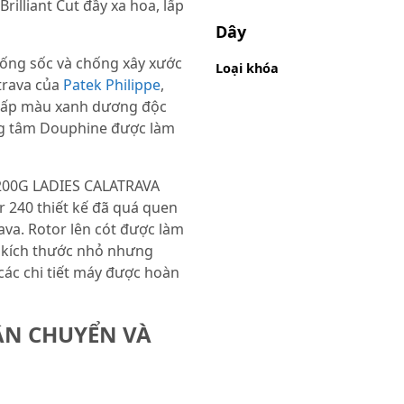
rilliant Cut đầy xa hoa, lấp
Dây
hống sốc và chống xây xước
Loại khóa
trava của
Patek Philippe
,
 cấp màu xanh dương độc
ung tâm Douphine được làm
/200G LADIES CALATRAVA
r 240 thiết kế đã quá quen
ava. Rotor lên cót được làm
ới kích thước nhỏ nhưng
ác chi tiết máy được hoàn
ẬN CHUYỂN VÀ