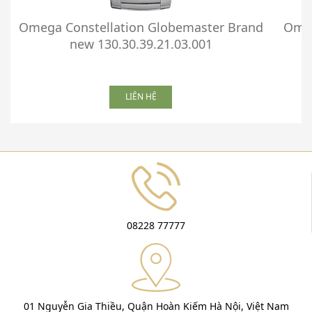
Omega Constellation Globemaster Brand
Omeg
new 130.30.39.21.03.001
LIÊN HỆ
08228 77777
01 Nguyễn Gia Thiều, Quận Hoàn Kiếm Hà Nội, Việt Nam