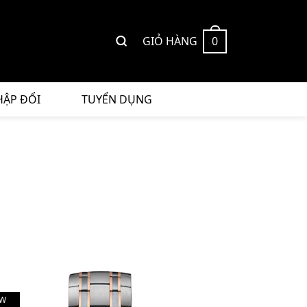
GIỎ HÀNG
0
HẬP ĐỔI
TUYỂN DỤNG
W