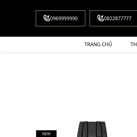
0969999990
0822877777
TRANG CHỦ
TH
NEW