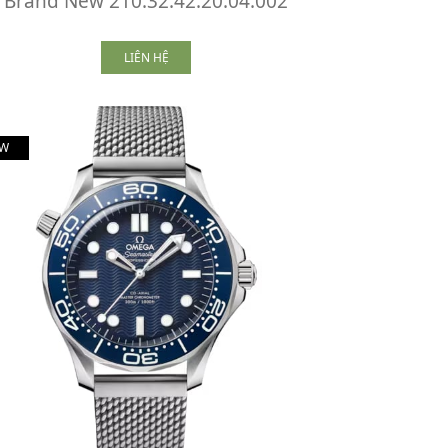
Brand New 210.32.42.20.04.002
LIÊN HỆ
W