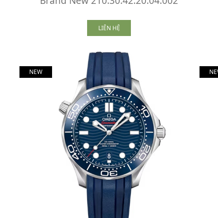
Brand New 210.30.42.20.04.002
LIÊN HỆ
NEW
NE