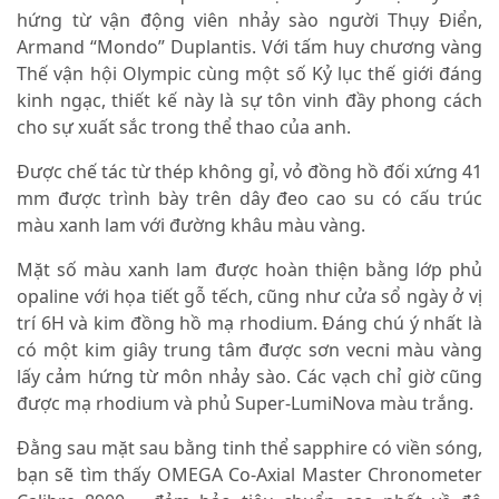
hứng từ vận động viên nhảy sào người Thụy Điển,
Armand “Mondo” Duplantis. Với tấm huy chương vàng
Thế vận hội Olympic cùng một số Kỷ lục thế giới đáng
kinh ngạc, thiết kế này là sự tôn vinh đầy phong cách
cho sự xuất sắc trong thể thao của anh.
Được chế tác từ thép không gỉ, vỏ đồng hồ đối xứng 41
mm được trình bày trên dây đeo cao su có cấu trúc
màu xanh lam với đường khâu màu vàng.
Mặt số màu xanh lam được hoàn thiện bằng lớp phủ
opaline với họa tiết gỗ tếch, cũng như cửa sổ ngày ở vị
trí 6H và kim đồng hồ mạ rhodium. Đáng chú ý nhất là
có một kim giây trung tâm được sơn vecni màu vàng
lấy cảm hứng từ môn nhảy sào. Các vạch chỉ giờ cũng
được mạ rhodium và phủ Super-LumiNova màu trắng.
Đằng sau mặt sau bằng tinh thể sapphire có viền sóng,
bạn sẽ tìm thấy OMEGA Co-Axial Master Chronometer