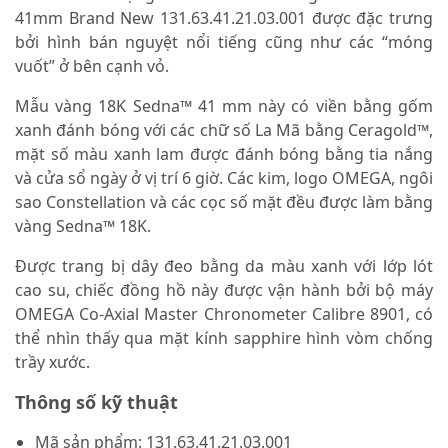
41mm Brand New 131.63.41.21.03.001 được đặc trưng
bởi hình bán nguyệt nổi tiếng cũng như các “móng
vuốt” ở bên cạnh vỏ.
Mẫu vàng 18K Sedna™ 41 mm này có viền bằng gốm
xanh đánh bóng với các chữ số La Mã bằng Ceragold™,
mặt số màu xanh lam được đánh bóng bằng tia nắng
và cửa sổ ngày ở vị trí 6 giờ. Các kim, logo OMEGA, ngôi
sao Constellation và các cọc số mặt đều được làm bằng
vàng Sedna™ 18K.
Được trang bị dây đeo bằng da màu xanh với lớp lót
cao su, chiếc đồng hồ này được vận hành bởi bộ máy
OMEGA Co-Axial Master Chronometer Calibre 8901, có
thể nhìn thấy qua mặt kính sapphire hình vòm chống
trầy xước.
Thông số kỹ thuật
Mã sản phẩm: 131.63.41.21.03.001