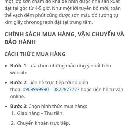
một lớp sơn chấm đỏ khá dễ nhìn được nhà sản xuất
đặt tại góc từ 4-5 giờ. Như một lời tuyên bố mới, toàn
thể vạch đếm phút cũng được sơn màu đỏ tương tự
kim giây chronograph đặt tại trung tâm.
CHÍNH SÁCH MUA HÀNG, VẬN CHUYỂN VÀ
BẢO HÀNH
CÁCH THỨC MUA HÀNG
Bước 1
: Lựa chọn những mẫu ưng ý nhất trên
website.
Bước 2
: Liên hệ trực tiếp tới số điện
thoại
0969999990
–
0822877777
hoặc Liên hệ tư vấn
online.
Bước 3
: Chọn hình thức mua hàng:
Giao hàng – Thu tiền.
Chuyển khoản trực tiếp.