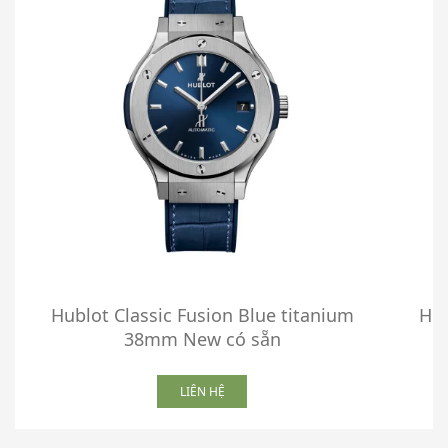
Hublot Classic Fusion Blue titanium
Hub
38mm New có sẵn
LIÊN HỆ