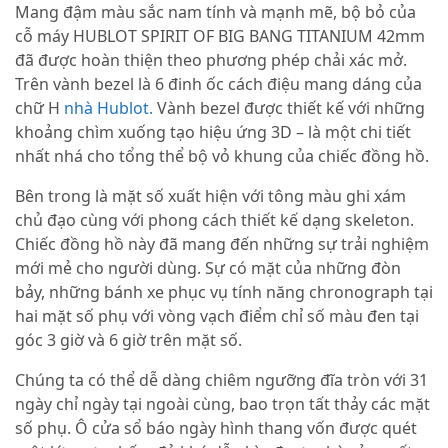
Mang đậm màu sắc nam tính và mạnh mẽ, bộ bỏ của
cỗ máy HUBLOT SPIRIT OF BIG BANG TITANIUM 42mm
đã được hoàn thiện theo phương phép chải xác mở.
Trên vành bezel là 6 đinh ốc cách điệu mang dáng của
chữ H
nhà Hublot.
Vành bezel được thiết kế với những
khoảng chìm xuống tạo hiệu ứng 3D – là một chi tiết
nhất nhá cho tổng thể bộ vỏ khung của chiếc đồng hồ.
Bên trong là mặt số xuất hiện với tông màu ghi xám
chủ đạo cùng với phong cách thiết kế dạng skeleton.
Chiếc đồng hồ này đã mang đến những sự trải nghiệm
mới mẻ cho người dùng. Sự có mặt của những đòn
bảy, những bánh xe phục vụ tính năng chronograph tại
hai mặt số phụ với vòng vạch điểm chỉ số màu đen tại
góc 3 giờ và 6 giờ trên mặt số.
Chúng ta có thể dễ dàng chiêm ngưỡng đĩa tròn với 31
ngày chỉ ngày tại ngoài cùng, bao trọn tất thảy các mặt
số phụ. Ô cửa sổ báo ngày hình thang vốn được quét