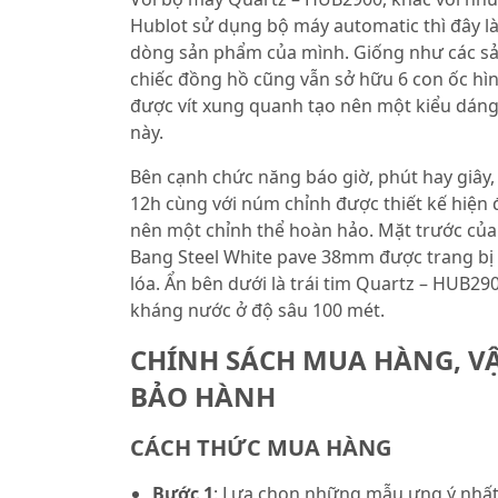
Hublot sử dụng bộ máy automatic thì đây là
dòng sản phẩm của mình. Giống như các sả
chiếc đồng hồ cũng vẫn sở hữu 6 con ốc hì
được vít xung quanh tạo nên một kiểu dáng
này.
Bên cạnh chức năng báo giờ, phút hay giây,
12h cùng với núm chỉnh được thiết kế hiện 
nên một chỉnh thể hoàn hảo. Mặt trước của
Bang Steel White pave 38mm được trang bị
lóa. Ẩn bên dưới là trái tim Quartz – HUB29
kháng nước ở độ sâu 100 mét.
CHÍNH SÁCH MUA HÀNG, V
BẢO HÀNH
CÁCH THỨC MUA HÀNG
Bước 1
: Lựa chọn những mẫu ưng ý nhất 