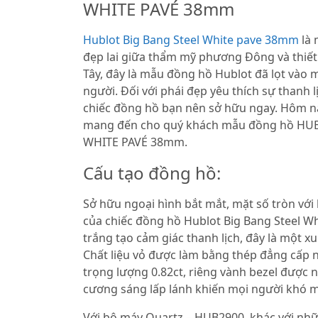
WHITE PAVÉ 38mm
Hublot Big Bang Steel White pave 38mm
là 
đẹp lai giữa thẩm mỹ phương Đông và thiết
Tây, đây là mẫu đồng hồ Hublot đã lọt vào 
người. Đối với phái đẹp yêu thích sự thanh l
chiếc đồng hồ bạn nên sở hữu ngay. Hôm nay
mang đến cho quý khách mẫu đồng hồ HU
WHITE PAVÉ 38mm.
Cấu tạo đồng hồ:
Sở hữu ngoại hình bắt mắt, mặt số tròn với
của chiếc đồng hồ Hublot Big Bang Steel 
trắng tạo cảm giác thanh lịch, đây là một x
Chất liệu vỏ được làm bằng thép đẳng cấp
trọng lượng 0.82ct, riêng vành bezel được 
cương sáng lấp lánh khiến mọi người khó 
Với bộ máy Quartz – HUB2900, khác với nh