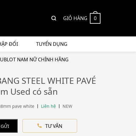
GIỎ HÀNG
0
HẬP ĐỔI
TUYỂN DỤNG
UBLOT NAM NỮ CHÍNH HÃNG
BANG STEEL WHITE PAVÉ
m Used có sẵn
38mm pave white
Liên hệ
NEW
TƯ VẤN
 GỬI