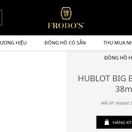
ƯƠNG HIỆU
ĐỒNG HỒ CÓ SẴN
THU MUA N
ĐỒNG HỒ H
HUBLOT BIG 
38m
MÃ SP: Hublot 
HÀNG KÝ