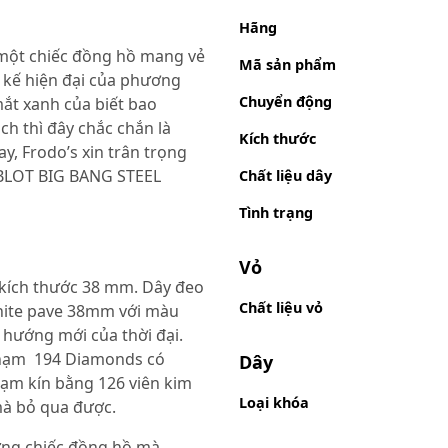
Hãng
một chiếc đồng hồ mang vẻ
Mã sản phẩm
 kế hiện đại của phương
Chuyển động
mắt xanh của biết bao
ịch thì đây chắc chắn là
Kích thước
, Frodo’s xin trân trọng
BLOT BIG BANG STEEL
Chất liệu dây
Tình trạng
Vỏ
 kích thước 38 mm. Dây đeo
Chất liệu vỏ
White pave 38mm với màu
u hướng mới của thời đại.
 nạm 194 Diamonds có
Dây
nạm kín bằng 126 viên kim
Loại khóa
mà bỏ qua được.
ững chiếc đồng hồ mà