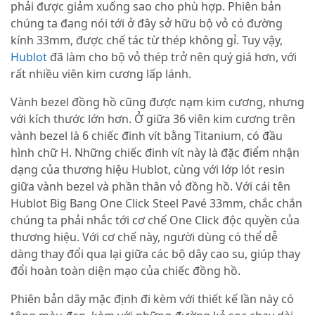
phải được giảm xuống sao cho phù hợp. Phiên bản
chúng ta đang nói tới ở đây sở hữu bộ vỏ có đường
kính 33mm, được chế tác từ thép không gỉ. Tuy vậy,
Hublot
đã làm cho bộ vỏ thép trở nên quý giá hơn, với
rất nhiều viên kim cương lấp lánh.
Vành bezel đồng hồ cũng được nạm kim cương, nhưng
với kích thước lớn hơn. Ở giữa 36 viên kim cương trên
vành bezel là 6 chiếc đinh vít bằng Titanium, có đầu
hình chữ H. Những chiếc đinh vít này là đặc điểm nhận
dạng của thương hiệu Hublot, cùng với lớp lót resin
giữa vành bezel và phần thân vỏ đồng hồ. Với cái tên
Hublot Big Bang One Click Steel Pavé 33mm, chắc chắn
chúng ta phải nhắc tới cơ chế One Click độc quyền của
thương hiệu. Với cơ chế này, người dùng có thể dễ
dàng thay đổi qua lại giữa các bộ dây cao su, giúp thay
đổi hoàn toàn diện mạo của chiếc đồng hồ.
Phiên bản dây mặc định đi kèm với thiết kế lần này có