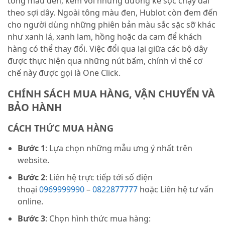
tông màu đen, kèm với những đường kẻ sọc chạy dài
theo sợi dây. Ngoài tông màu đen, Hublot còn đem đến
cho người dùng những phiên bản màu sắc sặc sỡ khác
như xanh lá, xanh lam, hồng hoặc da cam để khách
hàng có thể thay đổi. Việc đổi qua lại giữa các bộ dây
được thực hiện qua những nút bấm, chính vì thế cơ
chế này được gọi là One Click.
CHÍNH SÁCH MUA HÀNG, VẬN CHUYỂN VÀ
BẢO HÀNH
CÁCH THỨC MUA HÀNG
Bước 1
: Lựa chọn những mẫu ưng ý nhất trên
website.
Bước 2
: Liên hệ trực tiếp tới số điện
thoại
0969999990
–
0822877777
hoặc Liên hệ tư vấn
online.
Bước 3
: Chọn hình thức mua hàng: