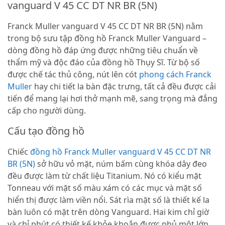
vanguard V 45 CC DT NR BR (5N)
Franck Muller vanguard V 45 CC DT NR BR (5N) nằm
trong bộ sưu tập đồng hồ Franck Muller Vanguard –
dòng đồng hồ đáp ứng được những tiêu chuẩn về
thẩm mỹ và độc đáo của đồng hồ Thụy Sĩ. Từ bộ số
được chế tác thủ công, nút lên cót
phong cách Franck
Muller
hay chi tiết la bàn đặc trưng, tất cả đều được cải
tiến để mang lại hơi thở mạnh mẽ, sang trọng mà đẳng
cấp cho người dùng.
Cấu tạo đồng hồ
Chiếc
đồng hồ Franck Muller vanguard V 45 CC DT NR
BR (5N)
sở hữu vỏ mặt, núm bấm cùng khóa dây đeo
đều được làm từ chất liệu Titanium. Nó có kiểu mặt
Tonneau với mặt số màu xám có các mục và mặt số
hiển thị được làm viền nổi. Sát rìa mặt số là thiết kế la
bàn luôn có mặt trên dòng Vanguard. Hai kim chỉ giờ
và chỉ phút có thiết kế khỏe khoắn được phủ một lớp