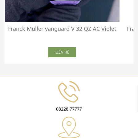
Franck Muller vanguard V 32 QZ AC Violet
Fra
LIÊN HỆ
08228 77777