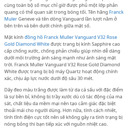
cùng toàn bộ số mục chỉ giờ được phủ một lớp phản
quang có thể quan sát trong bóng tối. Tên hãng
Franck
Muler
Geneve và tên dòng Vanguard lần lượt nằm ở
bên trên và bên dưới chính giữa mặt số.
Mặt kính
đồng hồ Franck Muller Vanguard V32 Rose
Gold Diamond White
được trang bị kính Sapphire cao
cấp chống xước, chống phản chiếu giúp nhìn dễ dàng
dưới môi trường ánh sáng mạnh như ánh sáng mặt
trời. Franck Muller Vanguard V32 Rose Gold Diamond
White được trang bị bộ máy Quartz hoạt động chính
xác, chịu áp lực nước dưới độ sâu 30 mét.
Dây đeo màu trắng được làm từ da cá sấu với đặc điểm
là sự bền bỉ, không bị trầy xước dù có tác động của ma
sát, chất liệu da mềm mại nên tạo cảm giác đặc biệt
thoải mái cho người dùng. Hơn nữa, tính cách nhiêt,
tính tĩnh điện cực tốt nên sẽ không gây ra tình trạng bị
nóng bỏng thi bạn tiếp xúc với nguồn nhiệt cao.