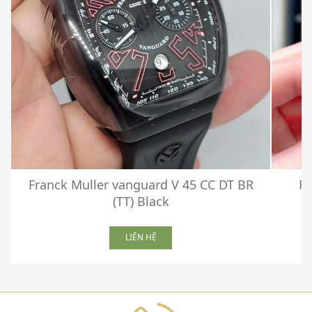
Franck Muller vanguard V 45 CC DT BR
Fr
(TT) Black
LIÊN HỆ