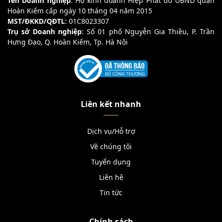
Tên Doanh nghiệp
: Hộ kinh doanh Hiệp Phát do UBND quận
Hoàn Kiếm cấp ngày 10 tháng 04 năm 2015
MST/ĐKKD/QĐTL
: 01C8023307
Trụ sở Doanh nghiệp
: Số 01 phố Nguyễn Gia Thiều, P. Trần
Hưng Đạo, Q. Hoàn Kiếm, Tp. Hà Nội
Liên kết nhanh
Dịch vụ/Hỗ trợ
Về chúng tôi
Tuyển dụng
Liên hệ
Tin tức
Chính sách