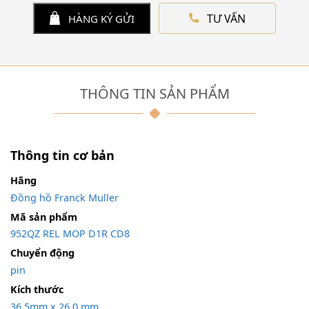
TƯ VẤN
HÀNG KÝ GỬI
THÔNG TIN SẢN PHẨM
Thông tin cơ bản
Hãng
Đồng hồ Franck Muller
Mã sản phẩm
952QZ REL MOP D1R CD8
Chuyển động
pin
Kích thước
36,5mm x 26,0 mm