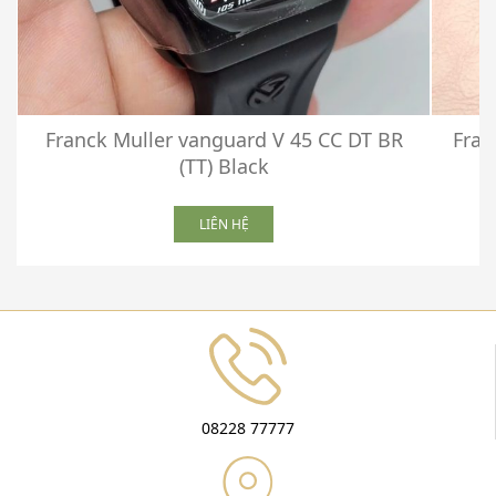
Franck Muller vanguard V 45 CC DT BR
Fran
(TT) Black
LIÊN HỆ
08228 77777